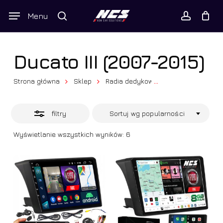
Skip
Wyszukiwarka
Menu
Close
to
produktów
Twój koszyk
search
Close
account
Cart
Filters
main
content
Ducato III (2007-2015)
Strona główna
Sklep
Radia dedykowane
...
Fiat
Ducat
filtry
Sortuj wg popularności
Posortowane
Wyświetlanie wszystkich wyników: 6
według
popularności