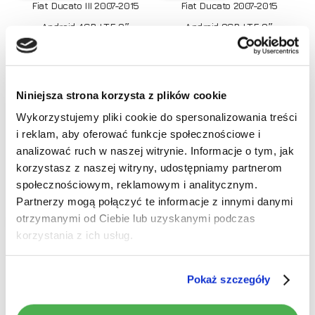
Fiat Ducato III 2007-2015
Fiat Ducato 2007-2015
Android 4GB LTE 9″
Android 8GB LTE 9″
1190,00
zł
1790,00
zł
Niniejsza strona korzysta z plików cookie
Wykorzystujemy pliki cookie do spersonalizowania treści
i reklam, aby oferować funkcje społecznościowe i
Brak produktów w koszyku.
analizować ruch w naszej witrynie. Informacje o tym, jak
korzystasz z naszej witryny, udostępniamy partnerom
Idź do sklepu
społecznościowym, reklamowym i analitycznym.
Dodaj do koszyka
Dodaj do koszyka
Partnerzy mogą połączyć te informacje z innymi danymi
otrzymanymi od Ciebie lub uzyskanymi podczas
RATY 0%
RATY 0%
Radio Nawigacja NCS D9
Radio Nawigacja NCS RS-
korzystania z ich usług.
Fiat Ducato 2007-2015
305 Fiat Ducato 2007-2015
Android 4GB LTE 9″
Android 2GB 9″
Pokaż szczegóły
1190,00
zł
749,00
zł