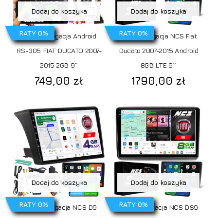
Dodaj do koszyka
Dodaj do koszyka
RATY 0%
RATY 0%
Radio Nawigacja Android
Radio nawigacja NCS Fiat
RS-305 FIAT DUCATO 2007-
Ducato 2007-2015 Android
2015 2GB 9″
8GB LTE 9″
749,00
zł
1790,00
zł
Dodaj do koszyka
Dodaj do koszyka
RATY 0%
RATY 0%
Radio Nawigacja NCS D9
Radio nawigacja NCS DS9