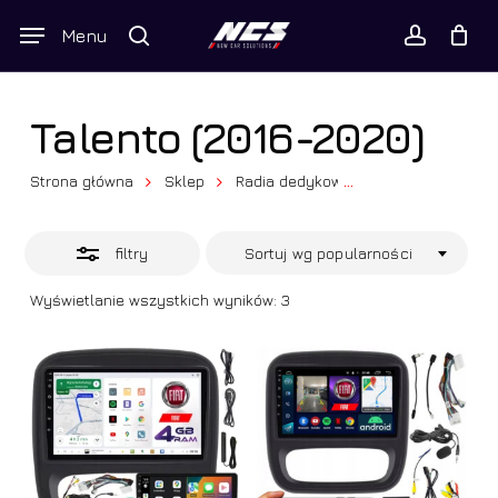
Skip
Wyszukiwarka
Menu
Close
to
produktów
Twój koszyk
search
Close
account
Cart
Filters
main
content
Talento (2016-2020)
Strona główna
Sklep
Radia dedykowane
...
Fiat
Talen
filtry
Sortuj wg popularności
Posortowane
Wyświetlanie wszystkich wyników: 3
według
popularności