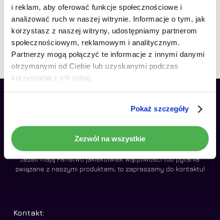
Talento 2016-2020 Android
i reklam, aby oferować funkcje społecznościowe i
Brak produktów w koszyku.
8GB LTE 9″
analizować ruch w naszej witrynie. Informacje o tym, jak
korzystasz z naszej witryny, udostępniamy partnerom
1790,00
zł
Idź do sklepu
społecznościowym, reklamowym i analitycznym.
Partnerzy mogą połączyć te informacje z innymi danymi
otrzymanymi od Ciebie lub uzyskanymi podczas
korzystania z ich usług.
Pokaż szczegóły
Zezwól na wszystkie
Jeżeli mają Państwo jakiekolwiek wątpliwości lub pytania
związane z naszymi produktami, to zapraszamy do kontaktu!
Kontakt: