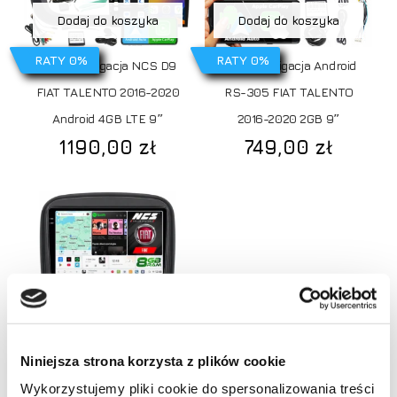
Dodaj do koszyka
Dodaj do koszyka
RATY 0%
RATY 0%
Radio Nawigacja NCS D9
Radio Nawigacja Android
FIAT TALENTO 2016-2020
RS-305 FIAT TALENTO
Android 4GB LTE 9″
2016-2020 2GB 9″
1190,00
zł
749,00
zł
Dodaj do koszyka
Niniejsza strona korzysta z plików cookie
RATY 0%
Radio nawigacja NCS Fiat
Wykorzystujemy pliki cookie do spersonalizowania treści