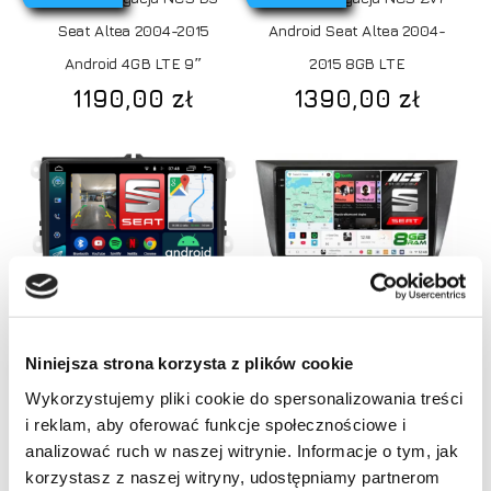
Seat Altea 2004-2015
Android Seat Altea 2004-
Android 4GB LTE 9″
2015 8GB LTE
1190,00
zł
1390,00
zł
Dodaj do koszyka
Dodaj do koszyka
Niniejsza strona korzysta z plików cookie
RATY 0%
RATY 0%
Radio Nawigacja NCS RS-
Radio nawigacja NCS DS9
Wykorzystujemy pliki cookie do spersonalizowania treści
405 Android Seat Altea
Seat Altea 2004-2015
i reklam, aby oferować funkcje społecznościowe i
Brak produktów w koszyku.
2004 – 2015 Bluetooth 2DIN
Android 8GB LTE 9″
analizować ruch w naszej witrynie. Informacje o tym, jak
korzystasz z naszej witryny, udostępniamy partnerom
649,00
zł
1790,00
zł
Idź do sklepu