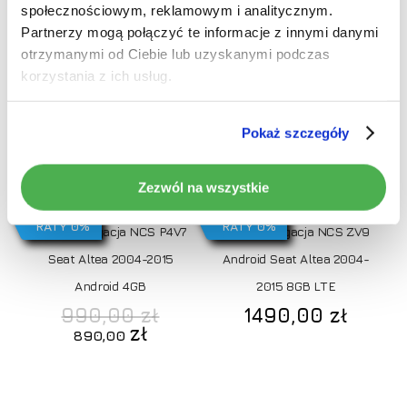
społecznościowym, reklamowym i analitycznym.
Partnerzy mogą połączyć te informacje z innymi danymi
otrzymanymi od Ciebie lub uzyskanymi podczas
Promocja!
korzystania z ich usług.
Pokaż szczegóły
Dodaj do koszyka
Dodaj do koszyka
Zezwól na wszystkie
RATY 0%
RATY 0%
Radio Nawigacja NCS P4V7
Radio Nawigacja NCS ZV9
Seat Altea 2004-2015
Android Seat Altea 2004-
Android 4GB
2015 8GB LTE
Pierwotna
990,00
zł
1490,00
zł
cena
Aktualna
zł
890,00
wynosiła:
cena
990,00 zł.
wynosi:
890,00 zł.