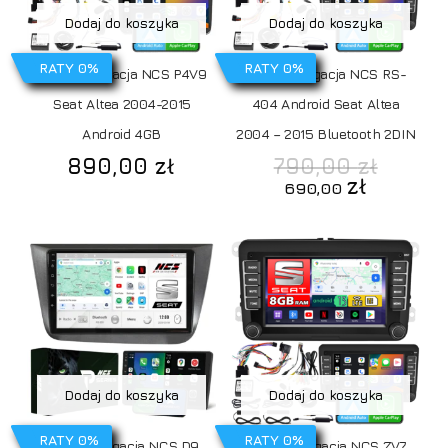
Dodaj do koszyka
Dodaj do koszyka
RATY 0%
RATY 0%
Radio Nawigacja NCS P4V9
Radio Nawigacja NCS RS-
Seat Altea 2004-2015
404 Android Seat Altea
Android 4GB
2004 – 2015 Bluetooth 2DIN
Pierwo
890,00
zł
790,00
zł
cena
Aktualn
zł
690,00
wynosi
cena
790,00 
wynosi:
690,00 
Dodaj do koszyka
Dodaj do koszyka
RATY 0%
RATY 0%
Radio Nawigacja NCS D9
Radio Nawigacja NCS ZV7