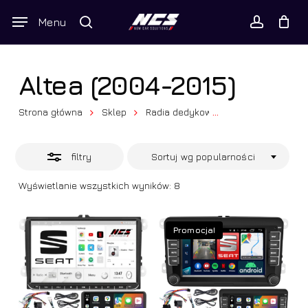
Skip
Wyszukiwarka
Menu
Close
to
produktów
Twój koszyk
search
Close
account
Cart
Filters
main
content
Altea (2004-2015)
Strona główna
Sklep
Radia dedykowane
...
Seat
Alte
filtry
Sortuj wg popularności
Posortowane
Wyświetlanie wszystkich wyników: 8
według
popularności
Promocja!