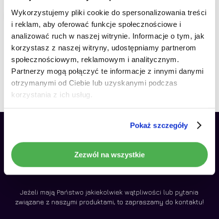
Wykorzystujemy pliki cookie do spersonalizowania treści
RATY 0%
Radio Samochodowe
i reklam, aby oferować funkcje społecznościowe i
Brak produktów w koszyku.
analizować ruch w naszej witrynie. Informacje o tym, jak
Android NCS 7″ do Seat
korzystasz z naszej witryny, udostępniamy partnerom
CORDOBA 2002 – 2008
Idź do sklepu
społecznościowym, reklamowym i analitycznym.
499,00
zł
Partnerzy mogą połączyć te informacje z innymi danymi
otrzymanymi od Ciebie lub uzyskanymi podczas
korzystania z ich usług.
Pokaż szczegóły
Zezwól na wszystkie
Jeżeli mają Państwo jakiekolwiek wątpliwości lub pytania
związane z naszymi produktami, to zapraszamy do kontaktu!