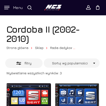
Skip
Wyszukiwarka
Menu
Close
to
produktów
Twój koszyk
search
Close
account
Cart
Filters
main
content
Cordoba II (2002-
2010)
Strona główna
Sklep
Radia dedykowane
...
Seat
Cord
filtry
Sortuj wg popularności
Posortowane
Wyświetlanie wszystkich wyników: 3
według
popularności