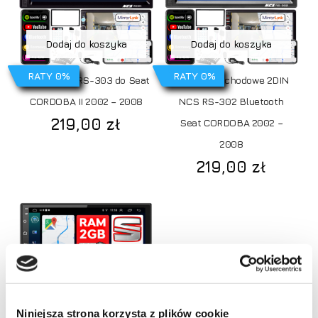
Dodaj do koszyka
Dodaj do koszyka
RATY 0%
RATY 0%
RADIO NCS RS-303 do Seat
Radio samochodowe 2DIN
CORDOBA II 2002 – 2008
NCS RS-302 Bluetooth
219,00
zł
Seat CORDOBA 2002 –
2008
219,00
zł
Niniejsza strona korzysta z plików cookie
Dodaj do koszyka