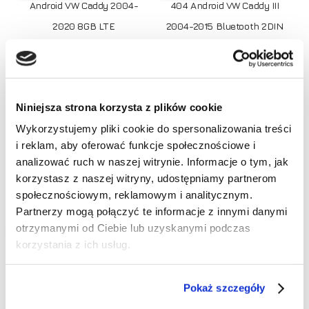
Android VW Caddy 2004-
404 Android VW Caddy III
2020 8GB LTE
2004-2015 Bluetooth 2DIN
Pierwo
1390,00
zł
790,00
zł
cena
Aktualn
zł
690,00
wynosi
cena
790,00 
wynosi:
690,00 
Niniejsza strona korzysta z plików cookie
Promocja!
Wykorzystujemy pliki cookie do spersonalizowania treści
i reklam, aby oferować funkcje społecznościowe i
Brak produktów w koszyku.
analizować ruch w naszej witrynie. Informacje o tym, jak
korzystasz z naszej witryny, udostępniamy partnerom
Idź do sklepu
społecznościowym, reklamowym i analitycznym.
Dodaj do koszyka
Dodaj do koszyka
Partnerzy mogą połączyć te informacje z innymi danymi
otrzymanymi od Ciebie lub uzyskanymi podczas
RATY 0%
RATY 0%
Radio Nawigacja NCS P4V7
Radio Nawigacja NCS P4V9
korzystania z ich usług.
VW Caddy 2004-2015
VW Caddy III 3 2004-2015
Android 4GB
Android 4GB
Pokaż szczegóły
Pierwotna
990,00
zł
890,00
zł