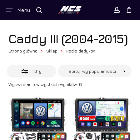
Skip
Wyszukiwarka
Menu
Close
to
produktów
Twój koszyk
search
Close
account
Cart
Filters
main
content
Caddy III (2004-2015)
Strona główna
Sklep
Radia dedykowane
...
Volkswagen
filtry
Sortuj wg popularności
Posortowane
Wyświetlanie wszystkich wyników: 6
według
popularności