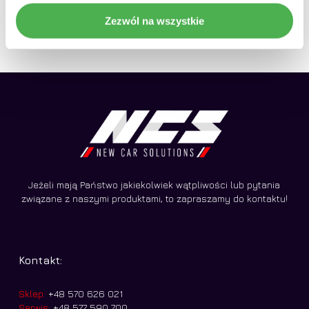
cena
Aktualna
zł
890,00
wynosiła:
cena
Zezwól na wszystkie
990,00 zł.
wynosi:
890,00 zł.
Jeżeli mają Państwo jakiekolwiek wątpliwości lub pytania
związane z naszymi produktami, to zapraszamy do kontaktu!
Kontakt:
Sklep:
+48 570 626 021
Serwis:
+48 577 590 700