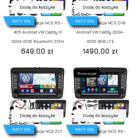
Dodaj do koszyka
Dodaj do koszyka
RATY 0%
RATY 0%
Radio Nawigacja NCS RS-
Radio Nawigacja NCS ZV9
405 Android VW Caddy III
Android VW Caddy 2004-
2004-2015 Bluetooth 2DIN
2020 8GB LTE
649,00
zł
1490,00
zł
Promocja!
Dodaj do koszyka
Dodaj do koszyka
RATY 0%
RATY 0%
Radio Nawigacja NCS ZV7
Radio Nawigacja NCS RS-