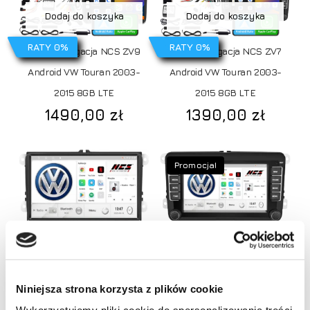
Dodaj do koszyka
Dodaj do koszyka
RATY 0%
RATY 0%
Radio Nawigacja NCS ZV9
Radio Nawigacja NCS ZV7
Android VW Touran 2003-
Android VW Touran 2003-
2015 8GB LTE
2015 8GB LTE
1490,00
zł
1390,00
zł
Promocja!
Dodaj do koszyka
Dodaj do koszyka
Niniejsza strona korzysta z plików cookie
RATY 0%
RATY 0%
Radio Nawigacja NCS P4V9
Radio Nawigacja NCS P4V7