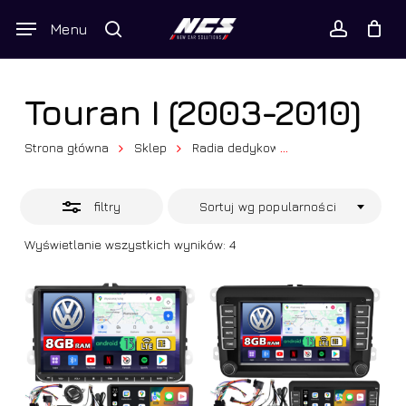
Skip
Wyszukiwarka
Menu
Close
to
produktów
Twój koszyk
search
Close
account
Cart
Filters
main
content
Touran I (2003-2010)
Strona główna
Sklep
Radia dedykowane
...
Volkswagen
filtry
Sortuj wg popularności
Posortowane
Wyświetlanie wszystkich wyników: 4
według
popularności