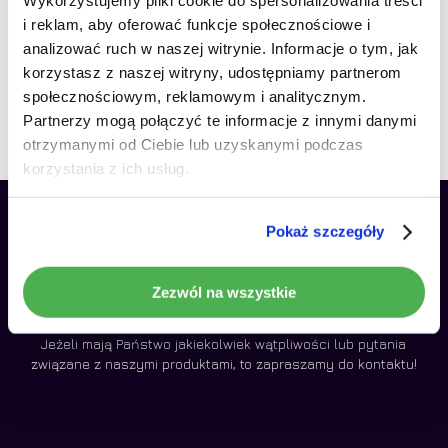
Wykorzystujemy pliki cookie do spersonalizowania treści
VW Touran I 2003-2010
VW Touran 2003-2010
i reklam, aby oferować funkcje społecznościowe i
Brak produktów w koszyku.
Android 4GB
Android 4GB
analizować ruch w naszej witrynie. Informacje o tym, jak
Pierw
890,00
zł
990,00
zł
korzystasz z naszej witryny, udostępniamy partnerom
cena
Aktualn
Idź do sklepu
zł
890,00
społecznościowym, reklamowym i analitycznym.
wynosi
cena
990,00
wynosi:
Partnerzy mogą połączyć te informacje z innymi danymi
890,00 
otrzymanymi od Ciebie lub uzyskanymi podczas
korzystania z ich usług.
Pokaż szczegóły
Zezwól na wszystkie
Jeżeli mają Państwo jakiekolwiek wątpliwości lub pytania
związane z naszymi produktami, to zapraszamy do kontaktu!