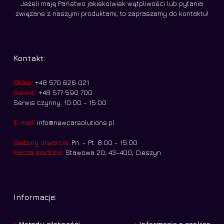
Jeżeli mają Państwo jakiekolwiek wątpliwości lub pytania
związane z naszymi produktami, to zapraszamy do kontaktu!
Kontakt:
Sklep:
+48 570 626 021
Serwis:
+48 577 590 700
Serwis czynny: 10:00 - 15:00
E-mail:
info@newcarsolutions.pl
Godziny otwarcia:
Pn. - Pt. 8:00 - 15:00
Nasza siedziba:
Stawowa 20, 43-400, Cieszyn
Informacje:
Metody płatności
Informacja o cookies