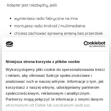
Adapter jest niezbędny, jeśli:
wymieniasz radio fabryczne na inne
montujesz radio Android / multimedialne
chcesz zachować sprawną antenę bez przeróbek
instalacji
? Kompatybilność
Niniejsza strona korzysta z plików cookie
Wykorzystujemy pliki cookie do spersonalizowania treści
Pasuje do wielu modeli Hyundai i Kia:
i reklam, aby oferować funkcje społecznościowe i
Brak produktów w koszyku.
analizować ruch w naszej witrynie. Informacje o tym, jak
? Hyundai:
korzystasz z naszej witryny, udostępniamy partnerom
Idź do sklepu
społecznościowym, reklamowym i analitycznym.
i10 (2009 →)
Partnerzy mogą połączyć te informacje z innymi danymi
i20 (2009 →)
otrzymanymi od Ciebie lub uzyskanymi podczas
korzystania z ich usług.