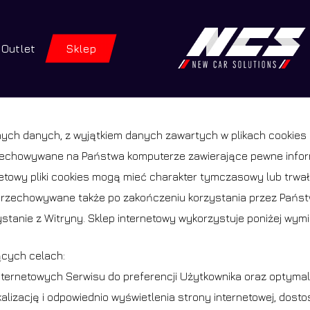
Twój kosz
Outlet
Sklep
iwarka
tów
ENTER, aby wyszukać lub ESC, aby zamknąć
ych danych, z wyjątkiem danych zawartych w plikach cookies p
przechowywane na Państwa komputerze zawierające pewne infor
etowy pliki cookies mogą mieć charakter tymczasowy lub trwał
ą przechowywane także po zakończeniu korzystania przez Państ
zystanie z Witryny. Sklep internetowy wykorzystuje poniżej wym
ących celach:
nternetowych Serwisu do preferencji Użytkownika oraz optymali
alizację i odpowiednio wyświetlenia strony internetowej, dost