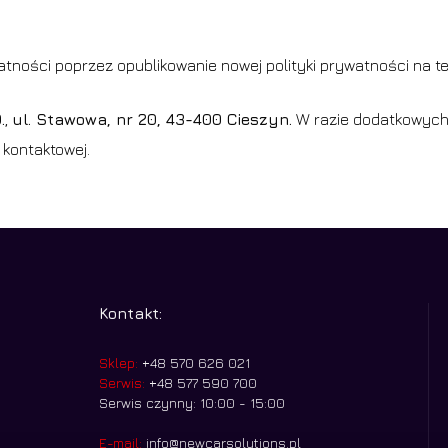
ności poprzez opublikowanie nowej polityki prywatności na tej
.
,
ul. Stawowa, nr 20, 43-400
Cieszyn.
W razie dodatkowych
 kontaktowej.
Kontakt:
Sklep:
+48 570 626 021
Serwis:
+48 577 590 700
Serwis czynny: 10:00 - 15:00
E-mail:
info@newcarsolutions.pl