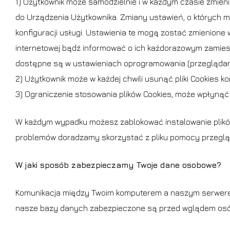
1) Użytkownik może samodzielnie i w każdym czasie zmieni
do Urządzenia Użytkownika. Zmiany ustawień, o których 
konfiguracji usługi. Ustawienia te mogą zostać zmienione
internetowej bądź informować o ich każdorazowym zamiesz
dostępne są w ustawieniach oprogramowania (przeglądarki
2) Użytkownik może w każdej chwili usunąć pliki Cookies k
3) Ograniczenie stosowania plików Cookies, może wpłynąć 
W każdym wypadku możesz zablokować instalowanie plików 
problemów doradzamy skorzystać z pliku pomocy przeglądar
W jaki sposób zabezpieczamy Twoje dane osobowe?
Komunikacja między Twoim komputerem a naszym serwerem
nasze bazy danych zabezpieczone są przed wglądem osób