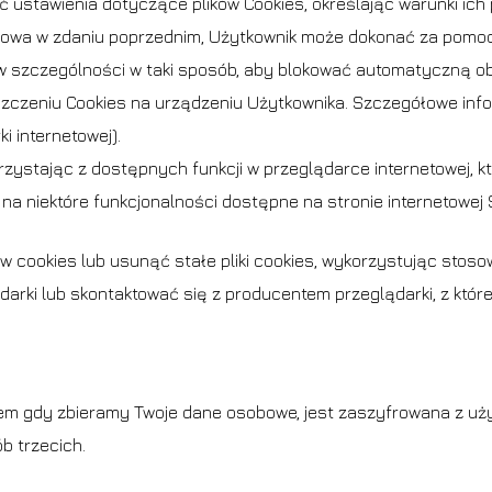
ć ustawienia dotyczące plików Cookies, określając warunki ich
mowa w zdaniu poprzednim, Użytkownik może dokonać za pomoc
 w szczególności w taki sposób, aby blokować automatyczną ob
czeniu Cookies na urządzeniu Użytkownika. Szczegółowe infor
 internetowej).
orzystając z dostępnych funkcji w przeglądarce internetowej, kt
na niektóre funkcjonalności dostępne na stronie internetowej 
cookies lub usunąć stałe pliki cookies, wykorzystując stosow
ki lub skontaktować się z producentem przeglądarki, z której
 gdy zbieramy Twoje dane osobowe, jest zaszyfrowana z uży
 trzecich.