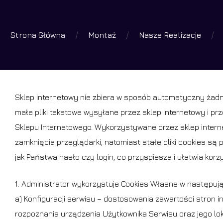
Skip
to
Strona Główna
Montaż
Nasze Realizacje
main
Wyszuk
produk
content
Wciśniej 
Sklep internetowy nie zbiera w sposób automatyczny żadn
małe pliki tekstowe wysyłane przez sklep internetowy i 
Sklepu Internetowego. Wykorzystywane przez sklep intern
zamknięcia przeglądarki, natomiast stałe pliki cookies s
jak Państwa hasło czy login, co przyspiesza i ułatwia kor
1. Administrator wykorzystuje Cookies Własne w następuj
a) Konfiguracji serwisu – dostosowania zawartości stron i
rozpoznania urządzenia Użytkownika Serwisu oraz jego lok