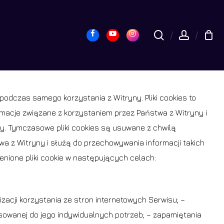
yk
Close
Cart
Facebook
Youtube
Instagram
search
accou
odczas samego korzystania z Witryny. Pliki cookies to
macje związane z korzystaniem przez Państwa z Witryny i
y. Tymczasowe pliki cookies są usuwane z chwilą
wa z Witryny i służą do przechowywania informacji takich
ienione pliki cookie w następujących celach:
zacji korzystania ze stron internetowych Serwisu; –
osowanej do jego indywidualnych potrzeb; – zapamiętania