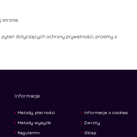
 stronie.
 pytań dotyczących ochrony prywatności, prosimy o
Informacje:
Metody płatności
Informacja o cookies
Metody wysyłki
Zwroty
Regulamin
Sklep