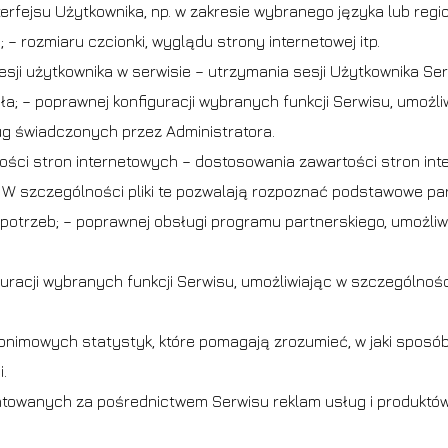
erfejsu Użytkownika, np. w zakresie wybranego języka lub regio
– rozmiaru czcionki, wyglądu strony internetowej itp.
esji użytkownika w serwisie – utrzymania sesji Użytkownika Ser
a; – poprawnej konfiguracji wybranych funkcji Serwisu, umożli
ług świadczonych przez Administratora.
ności stron internetowych – dostosowania zawartości stron in
u. W szczególności pliki te pozwalają rozpoznać podstawowe p
potrzeb; – poprawnej obsługi programu partnerskiego, umożliw
iguracji wybranych funkcji Serwisu, umożliwiając w szczególno
nonimowych statystyk, które pomagają zrozumieć, w jaki sposó
.
towanych za pośrednictwem Serwisu reklam usług i produktów 