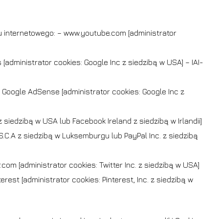
u internetowego: – www.youtube.com [administrator
dministrator cookies: Google Inc z siedzibą w USA] – IAI-
Google AdSense [administrator cookies: Google Inc z
iedzibą w USA lub Facebook Ireland z siedzibą w Irlandii]
, S.C.A z siedzibą w Luksemburgu lub PayPal Inc. z siedzibą
rak produktów w koszyku.
om [administrator cookies: Twitter Inc. z siedzibą w USA]
Idź do sklepu
rest [administrator cookies: Pinterest, Inc. z siedzibą w