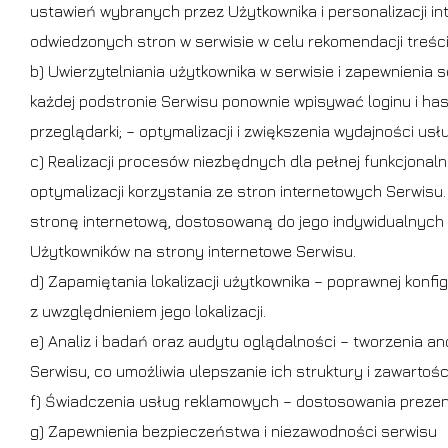
ustawień wybranych przez Użytkownika i personalizacji int
odwiedzonych stron w serwisie w celu rekomendacji treści; 
b) Uwierzytelniania użytkownika w serwisie i zapewnienia s
każdej podstronie Serwisu ponownie wpisywać loginu i hasł
przeglądarki; – optymalizacji i zwiększenia wydajności us
c) Realizacji procesów niezbędnych dla pełnej funkcjonal
optymalizacji korzystania ze stron internetowych Serwis
stronę internetową, dostosowaną do jego indywidualnych 
Użytkowników na strony internetowe Serwisu.
d) Zapamiętania lokalizacji użytkownika – poprawnej konf
z uwzględnieniem jego lokalizacji.
e) Analiz i badań oraz audytu oglądalności – tworzenia a
Serwisu, co umożliwia ulepszanie ich struktury i zawartości
f) Świadczenia usług reklamowych – dostosowania prezen
g) Zapewnienia bezpieczeństwa i niezawodności serwisu