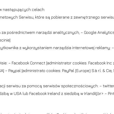
 w następujących celach:
ernetowych Serwisu, które są pobierane z zewnętrznego serwis
a pośrednictwem narzędzi analitycznych; – Google Analytics [a
cinie]
tkownika z wykorzystaniem narzędzia internetowej reklamy: – 
e: – Facebook Connect [administrator cookies: Facebook Inc z s
] – Paypal [administrato cookies: PayPal (Europe) S.à r.l. & Cie
B
cji serwisu za pomocą serwisów społecznościowych: – twitter.c
ibą w USA lub Facebook Ireland z siedzibą w Irlandii],br> – Pinte