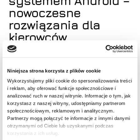
systemem Android –
nowoczesne
rozwiązania dla
kierowców
W naszym sklepie znajdziesz szeroką ofertę
nowoczesnych urządzeń multimedialnych. Oferujemy
dedykowane rozwiązania, jak i uniwersalne modele
Niniejsza strona korzysta z plików cookie
radia do samochodu
, które zapewnia doskonałą
Wykorzystujemy pliki cookie do spersonalizowania treści
jakość dźwięku oraz intuicyjną obsługę. Szczególnym
i reklam, aby oferować funkcje społecznościowe i
Brak produktów w koszyku.
analizować ruch w naszej witrynie. Informacje o tym, jak
zainteresowaniem cieszy się
radio z nawigacją
i
korzystasz z naszej witryny, udostępniamy partnerom
systemem
Android
, które ma w sobie funkcję
Idź do sklepu
społecznościowym, reklamowym i analitycznym.
odtwarzacza multimedialnego, zestawu
Partnerzy mogą połączyć te informacje z innymi danymi
głośnomówiącego, a także systemu nawigacji GPS.
otrzymanymi od Ciebie lub uzyskanymi podczas
korzystania z ich usług.
Dzięki obsłudze Android Auto i Apple CarPlay można