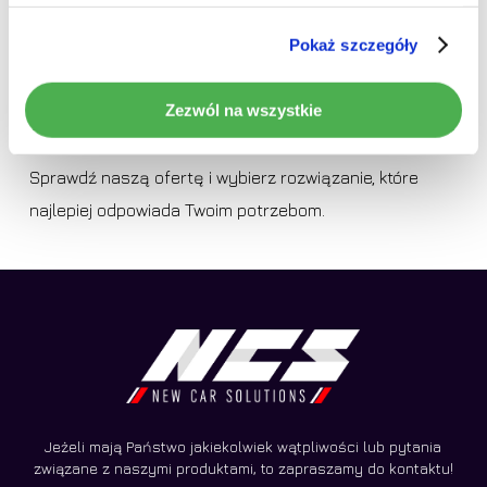
korzystać z ulubionych aplikacji, a wbudowany moduł
Pokaż szczegóły
Wi-Fi pozwala na szybki dostęp do internetu,
aktualizacji map. Każde dostępne
radio do
Zezwól na wszystkie
samochodu
zostało zaprojektowane z myślą o
prostym montażu oraz niezawodnym działaniu.
Sprawdź naszą ofertę i wybierz rozwiązanie, które
najlepiej odpowiada Twoim potrzebom.
Jeżeli mają Państwo jakiekolwiek wątpliwości lub pytania
związane z naszymi produktami, to zapraszamy do kontaktu!