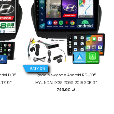
rak produktów w koszyku.
Idź do sklepu
RATY 0%
dai IX35
Radio Nawigacja Android RS-305
LTE 9″
HYUNDAI IX35 2009-2015 2GB 9″
749,00
zł