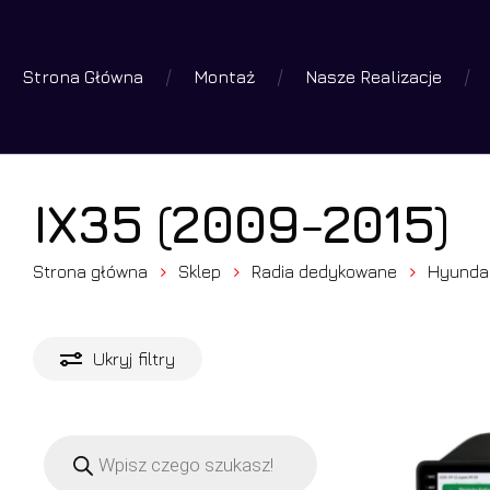
Skip
to
Strona Główna
Montaż
Nasze Realizacje
main
Wyszuk
produk
content
Wciśniej 
IX35 (2009-2015)
Strona główna
Sklep
Radia dedykowane
Hyunda
Ukryj
filtry
Wyszukiwarka
produktów