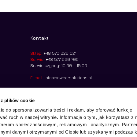
Kontakt:
Sklep:
+48 570 626 021
Serwis:
+48 577 590 700
Serwis czynny: 10:00 - 15:00
E-mail:
info@newcarsolutions.pl
Godziny otwarcia:
Pn. - Pt. 8:00 - 15:00
Nasza siedziba:
Stawowa 20, 43-400,
 z plików cookie
Cieszyn
ie do spersonalizowania treści i reklam, aby oferować funkcje
wać ruch w naszej witrynie. Informacje o tym, jak korzystasz z 
rtnerom społecznościowym, reklamowym i analitycznym. Partn
innymi danymi otrzymanymi od Ciebie lub uzyskanymi podczas k
Kwota: