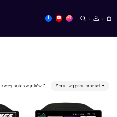
yk
Close
Cart
Facebook
Youtube
Instagram
search
accou
Posortowane
Sortuj wg popularności
e wszystkich wyników: 3
według
popularności