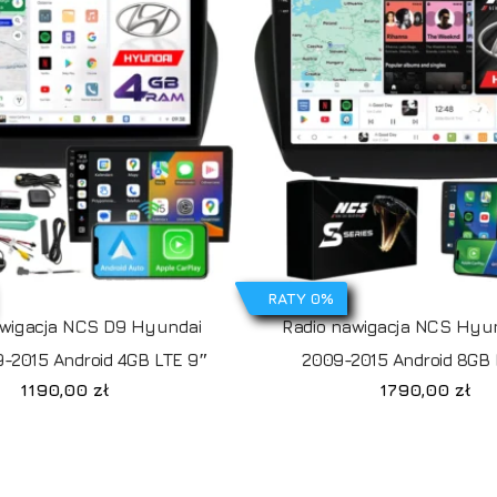
B
RATY 0%
awigacja NCS D9 Hyundai
Radio nawigacja NCS Hyun
-2015 Android 4GB LTE 9″
2009-2015 Android 8GB 
1190,00
zł
1790,00
zł