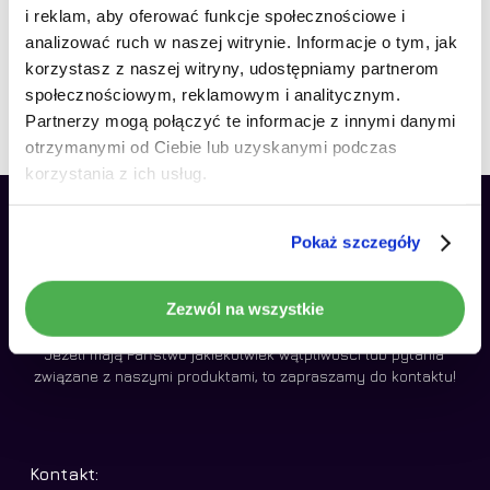
Peugeot 407 2004-2011
i reklam, aby oferować funkcje społecznościowe i
Brak produktów w koszyku.
Android 8GB LTE 9″
analizować ruch w naszej witrynie. Informacje o tym, jak
korzystasz z naszej witryny, udostępniamy partnerom
1790,00
zł
Idź do sklepu
społecznościowym, reklamowym i analitycznym.
Partnerzy mogą połączyć te informacje z innymi danymi
otrzymanymi od Ciebie lub uzyskanymi podczas
korzystania z ich usług.
Pokaż szczegóły
Zezwól na wszystkie
Jeżeli mają Państwo jakiekolwiek wątpliwości lub pytania
związane z naszymi produktami, to zapraszamy do kontaktu!
Kontakt: