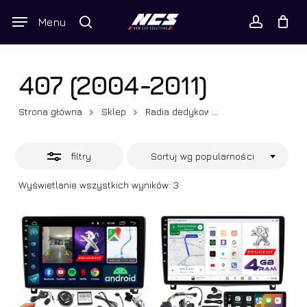
Skip
Wyszukiwarka
Menu
Close
to
produktów
Twój koszyk
search
Close
account
Cart
Filters
main
content
407 (2004-2011)
Strona główna
Sklep
Radia dedykowane
...
Peugeot
4
filtry
Sortuj wg popularności
Posortowane
Wyświetlanie wszystkich wyników: 3
według
popularności