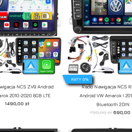
RATY 0%
wigacja NCS ZV9 Android
Radio Nawigacja NCS 
rok 2010-2020 8GB LTE
Android VW Amarok I 20
1490,00
zł
Bluetooth 2DIN
Pierwot
790,00
zł
690,00
cena
wynosiła
790,00 z
B