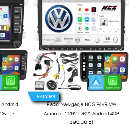
Idź do sklepu
RATY 0%
 Android
Radio Nawigacja NCS P4V9 VW
GB LTE
Amarok I 1 2010-2021 Android 4GB
890,00
zł