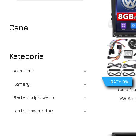
Cena
Kategoria
Akcesoria
RATY 0%
Kamery
Radio Na
Radia dedykowane
VW Ama
Radia uniwersalne