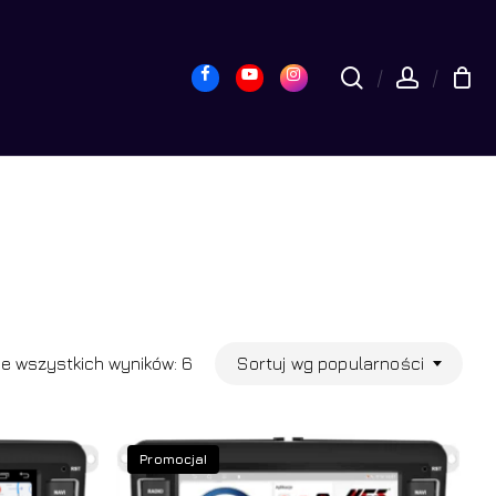
yk
Close
Cart
Facebook
Youtube
Instagram
search
accou
Posortowane
Sortuj wg popularności
e wszystkich wyników: 6
według
popularności
Promocja!