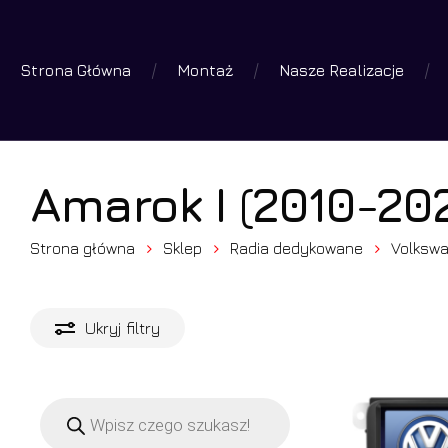
Skip
to
Strona Główna
Montaż
Nasze Realizacje
main
Wyszuk
produk
content
Wciśniej 
Amarok I (2010-202
Strona główna
Sklep
Radia dedykowane
Volksw
Ukryj
filtry
Wyszukiwarka
produktów