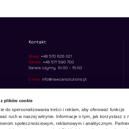
Kontakt:
Sklep:
+48 570 626 021
Serwis:
+48 577 590 700
Serwis czynny: 10:00 - 15:00
E-mail:
info@newcarsolutions.pl
Godziny otwarcia:
Pn. - Pt. 8:00 - 15:00
Nasza siedziba:
Stawowa 20, 43-400,
 z plików cookie
Cieszyn
ie do spersonalizowania treści i reklam, aby oferować funkcje
wać ruch w naszej witrynie. Informacje o tym, jak korzystasz z 
rtnerom społecznościowym, reklamowym i analitycznym. Partn