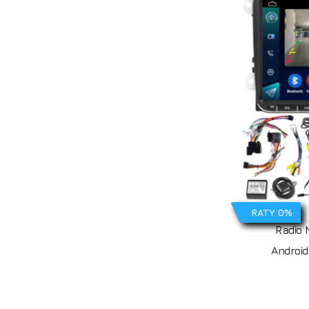
RATY 0%
Radio
Android