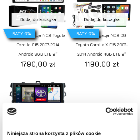
Dodaj do koszyka
Dodaj do koszyka
RATY 0%
RATY 0%
Radio nawigacja NCS Toyota
Radio Nawigacja NCS D9
Corolla E15 2007-2014
Toyota Corolla X E15 2007-
Android 8GB LTE 9″
2014 Android 4GB LTE 9″
1790,00
zł
1190,00
zł
Dodaj do koszyka
Niniejsza strona korzysta z plików cookie