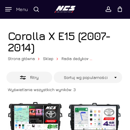
Skip
Wyszukiwarka
Menu
Close
to
produktów
Twój koszyk
search
Close
account
Cart
Filters
main
content
Corolla X E15 (2007-
2014)
Strona główna
Sklep
Radia dedykowane
...
Toyota
Co
filtry
Sortuj wg popularności
Posortowane
Wyświetlanie wszystkich wyników: 3
według
popularności