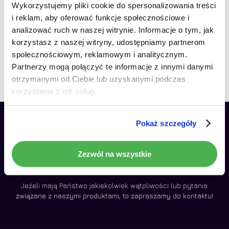
Wykorzystujemy pliki cookie do spersonalizowania treści
RATY 0%
Radio Nawigacja Android
i reklam, aby oferować funkcje społecznościowe i
Brak produktów w koszyku.
RS-305 TOYOTA COROLLA
analizować ruch w naszej witrynie. Informacje o tym, jak
E15 2007-2014 2GB 9″
korzystasz z naszej witryny, udostępniamy partnerom
Idź do sklepu
749,00
zł
społecznościowym, reklamowym i analitycznym.
Partnerzy mogą połączyć te informacje z innymi danymi
otrzymanymi od Ciebie lub uzyskanymi podczas
korzystania z ich usług.
Pokaż szczegóły
Zezwól na wszystkie
Jeżeli mają Państwo jakiekolwiek wątpliwości lub pytania
związane z naszymi produktami, to zapraszamy do kontaktu!