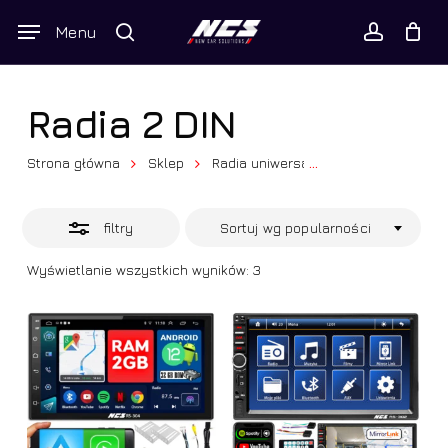
Skip
Wyszukiwarka
Menu
Close
to
produktów
Twój koszyk
search
Close
account
Cart
Filters
main
content
Radia 2 DIN
Strona główna
Sklep
Radia uniwersalne
...
Radia 2 DIN
filtry
Sortuj wg popularności
Posortowane
Wyświetlanie wszystkich wyników: 3
według
popularności