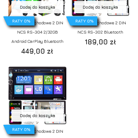
Dodaj do koszyka
Dodaj do koszyka
RATY 0%
RATY 0%
Radio samochodowe 2 DIN
Radio samochodowe 2 DIN
NCS RS-304 2/32GB
NCS RS-302 Bluetooth
189,00
zł
Android CarPlay Bluetooth
449,00
zł
Dodaj do koszyka
RATY 0%
Radio samochodowe 2 DIN