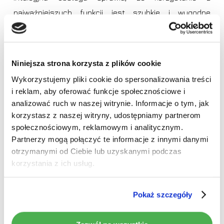
najważniejszych funkcji jest szybkie i wygodne
podczas każdej podróży. Dzięki możliwości
indywidualnej konfiguracji interfejsu,
radio
samochodowe z ekranem
pozwala dostosować
Niniejsza strona korzysta z plików cookie
sposób wyświetlania informacji do preferencji
Wykorzystujemy pliki cookie do spersonalizowania treści
kierowcy i warunków jazdy.
i reklam, aby oferować funkcje społecznościowe i
Brak produktów w koszyku.
analizować ruch w naszej witrynie. Informacje o tym, jak
Nowoczesne radio
korzystasz z naszej witryny, udostępniamy partnerom
Idź do sklepu
społecznościowym, reklamowym i analitycznym.
samochodowe dotykowe
Partnerzy mogą połączyć te informacje z innymi danymi
z nawigacją i kamerą
otrzymanymi od Ciebie lub uzyskanymi podczas
korzystania z ich usług.
cofania
Pokaż szczegóły
Rozbudowane
radio samochodowe dotykowe
pozwala na łatwe aktualizacje oprogramowania oraz