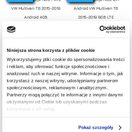
VW Multivan T6 2015-2019
Android VW Multivan T6
Android 4GB
2015-2019 8GB LTE
890,00
zł
1390,00
zł
Promocja!
Niniejsza strona korzysta z plików cookie
Wykorzystujemy pliki cookie do spersonalizowania treści
i reklam, aby oferować funkcje społecznościowe i
Brak produktów w koszyku.
analizować ruch w naszej witrynie. Informacje o tym, jak
korzystasz z naszej witryny, udostępniamy partnerom
Idź do sklepu
społecznościowym, reklamowym i analitycznym.
Dodaj do koszyka
Dodaj do koszyka
Partnerzy mogą połączyć te informacje z innymi danymi
RATY 0%
RATY 0%
otrzymanymi od Ciebie lub uzyskanymi podczas
Radio Nawigacja NCS RS-
Radio Nawigacja NCS RS-
korzystania z ich usług.
405 Android VW Multivan
404 Android VW Multivan
T6 2009-2019 Bluetooth
T6 2009-2019 Bluetooth
Pokaż szczegóły
2DIN
2DIN