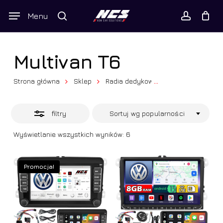
Skip
Wyszukiwarka
Menu
Close
to
produktów
Twój koszyk
search
Close
account
Cart
Filters
main
content
Multivan T6
Strona główna
Sklep
Radia dedykowane
...
Volkswagen
filtry
Sortuj wg popularności
Posortowane
Wyświetlanie wszystkich wyników: 6
według
popularności
Promocja!