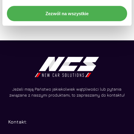
Pierwo
649,00
zł
790,00
zł
cena
Aktualn
zł
Zezwól na wszystkie
690,00
wynosi
cena
790,00 
wynosi:
690,00 
Jeżeli mają Państwo jakiekolwiek wątpliwości lub pytania
związane z naszymi produktami, to zapraszamy do kontaktu!
Kontakt: