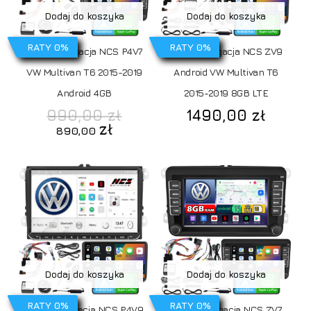
Dodaj do koszyka
Dodaj do koszyka
RATY 0%
RATY 0%
Radio Nawigacja NCS P4V7
Radio Nawigacja NCS ZV9
VW Multivan T6 2015-2019
Android VW Multivan T6
Android 4GB
2015-2019 8GB LTE
Pierwotna
990,00
zł
1490,00
zł
cena
Aktualna
zł
890,00
wynosiła:
cena
990,00 zł.
wynosi:
890,00 zł.
Dodaj do koszyka
Dodaj do koszyka
RATY 0%
RATY 0%
Radio Nawigacja NCS P4V9
Radio Nawigacja NCS ZV7