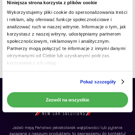
Niniejsza strona korzysta z plików cookie
Wykorzystujemy pliki cookie do spersonalizowania treści
RATY 0%
Radio Nawigacja NCS D9
i reklam, aby oferować funkcje społecznościowe i
Brak produktów w koszyku.
Mercedes-Benz E-Klasa
analizować ruch w naszej witrynie. Informacje o tym, jak
W211 2002-2009 Android
korzystasz z naszej witryny, udostępniamy partnerom
Idź do sklepu
społecznościowym, reklamowym i analitycznym.
4GB LTE 9″
Partnerzy mogą połączyć te informacje z innymi danymi
1190,00
zł
otrzymanymi od Ciebie lub uzyskanymi podczas
korzystania z ich usług.
Pokaż szczegóły
Zezwól na wszystkie
Jeżeli mają Państwo jakiekolwiek wątpliwości lub pytania
związane z naszymi produktami, to zapraszamy do kontaktu!