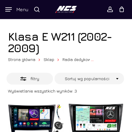
Skip
Wyszukiwarka
Menu
Close
to
produktów
Twój koszyk
search
Close
account
Cart
Filters
main
content
Klasa E W211 (2002-
2009)
Strona główna
Sklep
Radia dedykowane
...
Mercedes-Be
filtry
Sortuj wg popularności
Posortowane
Wyświetlanie wszystkich wyników: 3
według
popularności