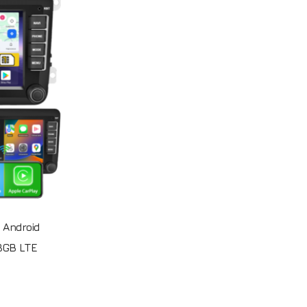
Idź do sklepu
 Android
8GB LTE