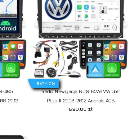
RATY 0%
RS-405
Radio Nawigacja NCS P4V9 VW Golf
008-2012
Plus II 2008-2012 Android 4GB
890,00
zł
rak produktów w koszyku.