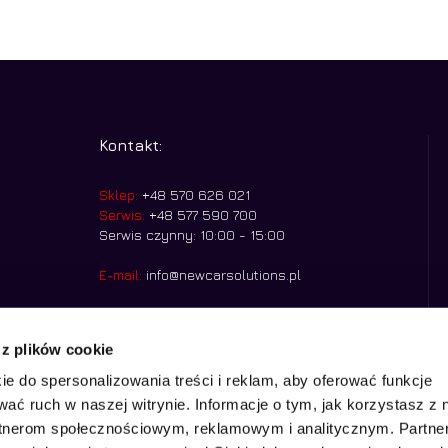
wynosiła:
wynosi:
790,00 zł.
690,00 zł.
Kontakt:
Sklep:
+48 570 626 021
Serwis:
+48 577 590 700
Serwis czynny: 10:00 - 15:00
E-mail:
info@newcarsolutions.pl
Godziny otwarcia:
Pn. - Pt. 8:00 - 15:00
Nasza siedziba:
Stawowa 20, 43-400,
 z plików cookie
Cieszyn
ie do spersonalizowania treści i reklam, aby oferować funkcje
wać ruch w naszej witrynie. Informacje o tym, jak korzystasz z 
rtnerom społecznościowym, reklamowym i analitycznym. Partn