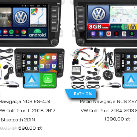
RATY 0%
 Nawigacja NCS RS-404
Radio Nawigacja NCS ZV7
VW Golf Plus II 2008-2012
VW Golf Plus 2004-2013 
1390,00
zł
Bluetooth 2DIN
Pierwotna
Aktualna
0,00
zł
690,00
zł
cena
cena