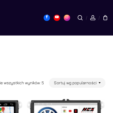
yk
Close
Cart
Facebook
Youtube
Instagram
search
accou
Posortowane
Sortuj wg popularności
e wszystkich wyników: 5
według
popularności