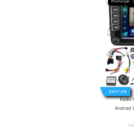
Promocja!
RATY 0%
Radio
Android 
79