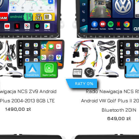
RATY 0%
wigacja NCS ZV9 Android
Radio Nawigacja NCS 
 Plus 2004-2013 8GB LTE
Android VW Golf Plus II 2
1490,00
zł
Bluetooth 2DIN
649,00
zł
B