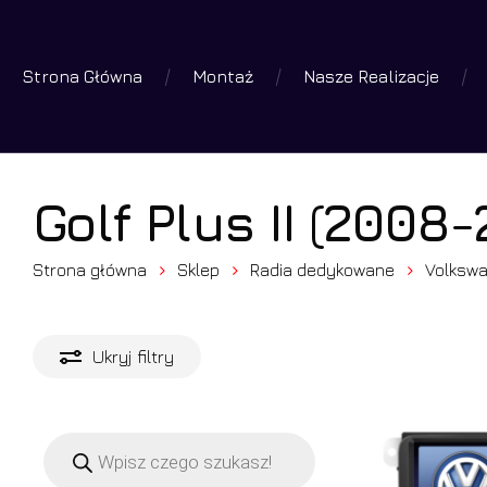
Skip
to
Strona Główna
Montaż
Nasze Realizacje
main
Wyszuk
produk
content
Wciśniej 
Golf Plus II (2008-
Strona główna
Sklep
Radia dedykowane
Volksw
Ukryj
filtry
Wyszukiwarka
produktów