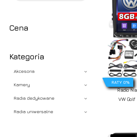
Cena
Kategoria
Akcesoria
RATY 0%
Kamery
Radio Na
Radia dedykowane
VW Golf
Radia uniwersalne