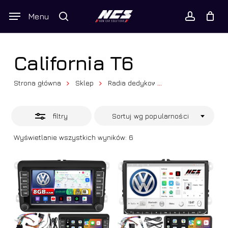
Skip
Wyszukiwarka
Menu
Close
to
produktów
Twój koszyk
search
Close
account
Cart
Filters
main
content
California T6
Strona główna
Sklep
Radia dedykowane
...
Volkswagen
filtry
Sortuj wg popularności
Posortowane
Wyświetlanie wszystkich wyników: 6
według
popularności