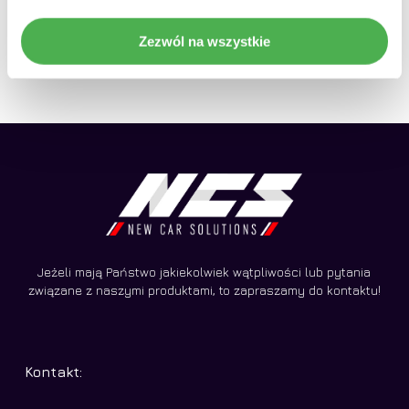
Pierwotna
990,00
zł
1490,00
zł
cena
Aktualna
zł
Zezwól na wszystkie
890,00
wynosiła:
cena
990,00 zł.
wynosi:
890,00 zł.
Jeżeli mają Państwo jakiekolwiek wątpliwości lub pytania
związane z naszymi produktami, to zapraszamy do kontaktu!
Kontakt: