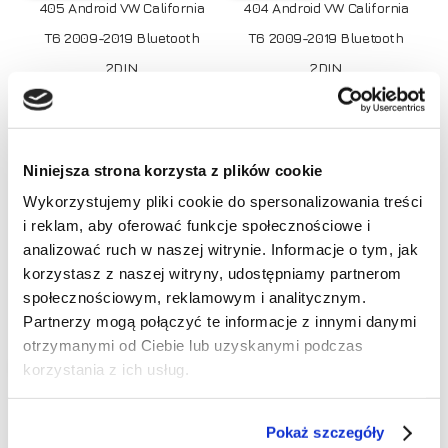
405 Android VW California
404 Android VW California
T6 2009-2019 Bluetooth
T6 2009-2019 Bluetooth
2DIN
2DIN
Pierwo
649,00
zł
790,00
zł
cena
Aktualn
zł
690,00
wynosi
cena
790,00 
wynosi:
690,00 
Niniejsza strona korzysta z plików cookie
Promocja!
Wykorzystujemy pliki cookie do spersonalizowania treści
i reklam, aby oferować funkcje społecznościowe i
Brak produktów w koszyku.
analizować ruch w naszej witrynie. Informacje o tym, jak
korzystasz z naszej witryny, udostępniamy partnerom
Idź do sklepu
społecznościowym, reklamowym i analitycznym.
Partnerzy mogą połączyć te informacje z innymi danymi
Dodaj do koszyka
Dodaj do koszyka
otrzymanymi od Ciebie lub uzyskanymi podczas
korzystania z ich usług.
RATY 0%
RATY 0%
Radio Nawigacja NCS P4V7
Radio Nawigacja NCS ZV9
VW California T6 2015-2019
Android VW California T6
Pokaż szczegóły
Android 4GB
2015-2019 8GB LTE