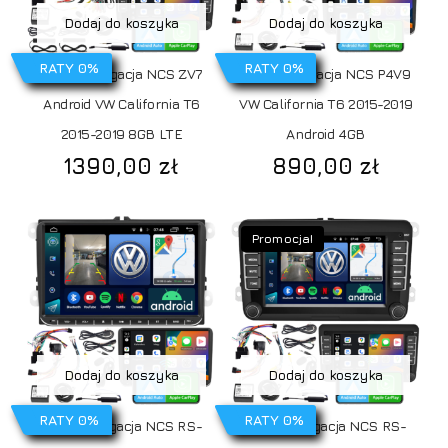
Dodaj do koszyka
Dodaj do koszyka
RATY 0%
RATY 0%
Radio Nawigacja NCS ZV7
Radio Nawigacja NCS P4V9
Android VW California T6
VW California T6 2015-2019
2015-2019 8GB LTE
Android 4GB
1390,00
zł
890,00
zł
Promocja!
Dodaj do koszyka
Dodaj do koszyka
RATY 0%
RATY 0%
Radio Nawigacja NCS RS-
Radio Nawigacja NCS RS-