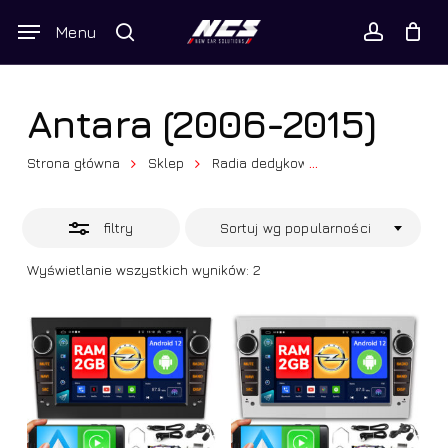
Skip
Wyszukiwarka
Menu
Close
to
produktów
Twój koszyk
search
Close
account
Cart
Filters
main
content
Antara (2006-2015)
Strona główna
Sklep
Radia dedykowane
...
Opel
Anta
filtry
Sortuj wg popularności
Posortowane
Wyświetlanie wszystkich wyników: 2
według
popularności