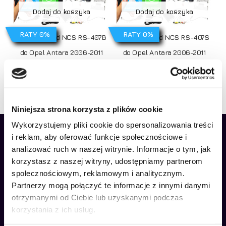
Dodaj do koszyka
Dodaj do koszyka
RATY 0%
RATY 0%
Radio Android NCS RS-407B
Radio Android NCS RS-407S
do Opel Antara 2006-2011
do Opel Antara 2006-2011
690,00
zł
690,00
zł
Niniejsza strona korzysta z plików cookie
Wykorzystujemy pliki cookie do spersonalizowania treści
i reklam, aby oferować funkcje społecznościowe i
Brak produktów w koszyku.
analizować ruch w naszej witrynie. Informacje o tym, jak
korzystasz z naszej witryny, udostępniamy partnerom
Idź do sklepu
społecznościowym, reklamowym i analitycznym.
Partnerzy mogą połączyć te informacje z innymi danymi
Jeżeli mają Państwo jakiekolwiek wątpliwości lub pytania
otrzymanymi od Ciebie lub uzyskanymi podczas
związane z naszymi produktami, to zapraszamy do kontaktu!
korzystania z ich usług.