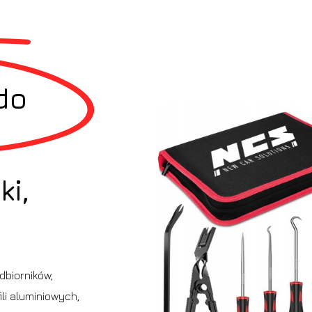
do
ki,
dbiorników,
fili aluminiowych,