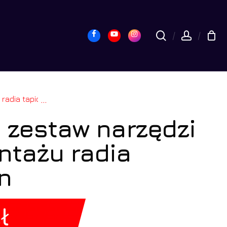
yk
Close
Cart
Facebook
Youtube
Instagram
search
accou
picerki osłon
...
 zestaw narzędzi
tażu radia
on
ł