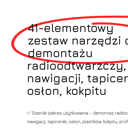
41-elementowy
zestaw narzędzi 
demontażu
radioodtwarzczy,
nawigacji, tapicer
osłon, kokpitu
✅ Szeroki zakres użytkowania – demontaż radioo
nawigacji, tapicerek, osłon, plastików, kokpitu, pro