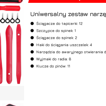
Uniwersalny zestaw narzę
⚫
Ściągacze do tapicerki: 12
⚫
Szczypce do spinek: 1
⚫
Ściągacze do spinek: 2
⚫
Haki do ściągania uszczelek: 4
⚫
Narzędzia do awaryjnego otwierania dr
⚫
Wyjmaki do radia: 8
⚫
Klucze do pinów: 11