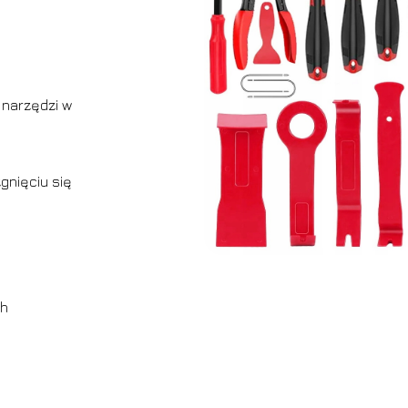
 narzędzi w
gnięciu się
ch
B