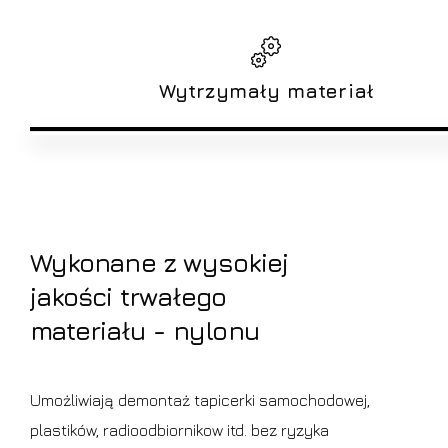
Wytrzymały materiał
Wykonane
z
wysokiej
jakości
trwałego
materiału
-
nylonu
Umożliwiają demontaż tapicerki samochodowej,
plastików, radioodbiornikow itd. bez ryzyka