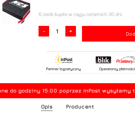
6 osób kupiło w ciągu ostatnich 30 dni.
Dod
Opis
Producent