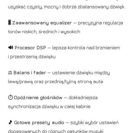
uzyskać czysty, mocny i dobrze zbalansowany dźwięk.
🎚️ Zaawansowany equalizer
— precyzyjna regulacja
tonów niskich, średnich i wysokich
🔊 Procesor DSP
— lepsza kontrola nad brzmieniem
i przestrzenią dźwięku
⚖️
Balans i fader
— ustawienie dźwięku między
lewą/prawą oraz przednią/tylną stroną auta
⏱️
Opóźnienie głośników
— dokładniejsza
synchronizacja dźwięku w całej kabinie
🎵 Gotowe presety audio
— szybki wybór ustawień
dopasowanych do różnych gatunków muzyki