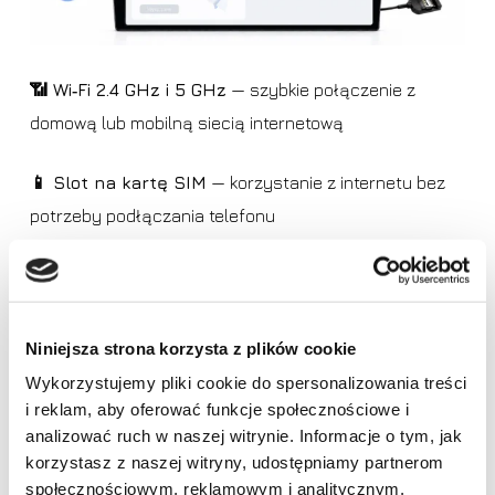
📶 Wi‑Fi 2.4 GHz i 5 GHz
— szybkie połączenie z
domową lub mobilną siecią internetową
📱 Slot na kartę SIM
— korzystanie z internetu bez
potrzeby podłączania telefonu
🌐 Wbudowany moduł LTE
— stabilny dostęp do sieci
w trasie po włożeniu karty SIM
Niniejsza strona korzysta z plików cookie
🔵 Bluetooth
— wygodne łączenie telefonu, rozmowy i
Wykorzystujemy pliki cookie do spersonalizowania treści
odtwarzanie muzyki
i reklam, aby oferować funkcje społecznościowe i
Brak produktów w koszyku.
analizować ruch w naszej witrynie. Informacje o tym, jak
📡 Obsługa hotspotu
— możliwość połączenia
korzystasz z naszej witryny, udostępniamy partnerom
Idź do sklepu
społecznościowym, reklamowym i analitycznym.
z internetem udostępnionym z telefonu