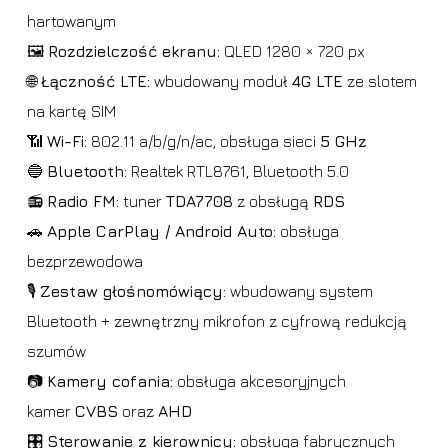
hartowanym
🖼️
Rozdzielczość ekranu:
QLED 1280 × 720 px
🌐
Łączność LTE:
wbudowany moduł
4G LTE
ze slotem
na kartę SIM
📶
Wi-Fi:
802.11 a/b/g/n/ac, obsługa sieci
5 GHz
🔵
Bluetooth:
Realtek RTL8761, Bluetooth 5.0
📻
Radio FM:
tuner
TDA7708
z obsługą
RDS
🚗
Apple CarPlay / Android Auto:
obsługa
bezprzewodowa
🎙️
Zestaw głośnomówiący:
wbudowany system
Bluetooth + zewnętrzny mikrofon z cyfrową redukcją
szumów
📷
Kamery cofania:
obsługa akcesoryjnych
kamer
CVBS
oraz
AHD
🎛️
Sterowanie z kierownicy:
obsługa fabrycznych