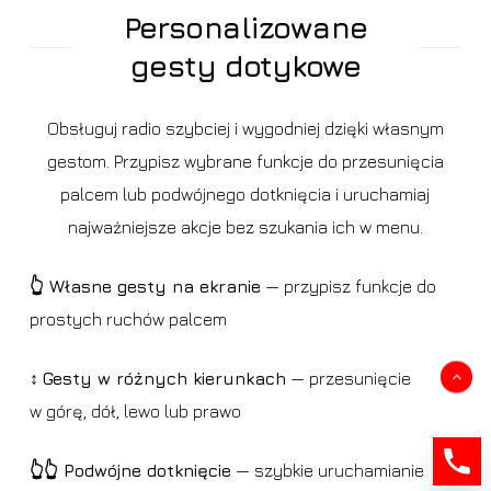
Personalizowane
gesty dotykowe
Obsługuj radio szybciej i wygodniej dzięki własnym
gestom. Przypisz wybrane funkcje do przesunięcia
palcem lub podwójnego dotknięcia i uruchamiaj
najważniejsze akcje bez szukania ich w menu.
👆 Własne gesty na ekranie
— przypisz funkcje do
prostych ruchów palcem
↕️
Gesty w różnych kierunkach
— przesunięcie
Kwota:
0,00
zł
w górę, dół, lewo lub prawo
Zobacz koszyk
Zamówienie
👆👆 Podwójne dotknięcie
— szybkie uruchamianie