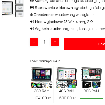
📷
Kamery cofania:
obsługa akcesoryjnyc
🎛️
Sterowanie z kierownicy:
obsługa fabryc
❄️
Chłodzenie:
wbudowany wentylator
🔊
Moc wyjściowa:
75 W × 4 przy 2 Ω
🔊
Wyjścia audio:
optyczne, koaksjalne ora
Dod
Ilość pamięci RAM
2GB RAM
4GB RAM
8GB RAM
-1041.00 zł
-600.00 zł