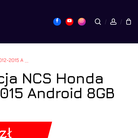
yk
Close
Cart
Facebook
Youtube
Instagram
search
accou
droid 8GB LTE 9″
...
cja NCS Honda
-2015 Android 8GB
zł