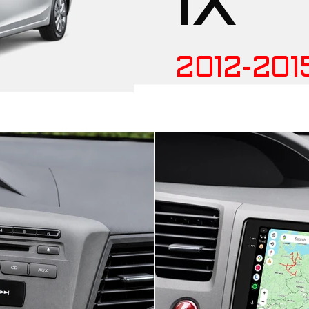
IX
2012-201
B