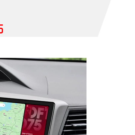
5
rak produktów w koszyku.
Idź do sklepu