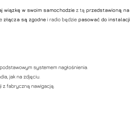
j wiązkę w swoim samochodzie
z tą
przedstawioną na
że
złącza są zgodne
i radio będzie
pasować do instalacji
 z podstawowym systemem nagłośnienia.
dia, jak na zdjęciu.
ji z fabryczną nawigacją.