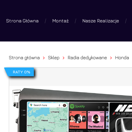
Skip
to
Strona Główna
Montaż
Nasze Realizacje
main
Wyszuk
produk
content
Wciśniej 
Strona główna
Sklep
Radia dedykowane
Honda
RATY 0%