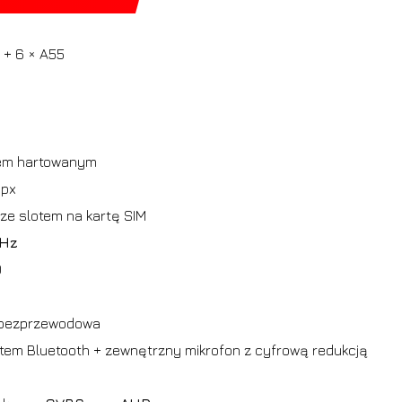
 + 6 × A55
kłem hartowanym
 px
ze slotem na kartę SIM
GHz
0
bezprzewodowa
m Bluetooth + zewnętrzny mikrofon z cyfrową redukcją