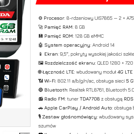
⚙️
Procesor:
8-rdzeniowy UIS7865 — 2 × A75
🚀
Pamięć RAM:
8 GB
💾
Pamięć ROM:
128 GB eMMC
🤖
System operacyjny:
Android 14
📱
Ekran:
9,5″, pokryty wysokiej jakości sz
🖼️
Rozdzielczość ekranu:
QLED 1280 × 720
🌐
Łączność LTE:
wbudowany moduł
4G LTE
📶
Wi-Fi:
802.11 a/b/g/n/ac, obsługa sieci
5 
🔵
Bluetooth:
Realtek RTL8761, Bluetooth 5.
📻
Radio FM:
tuner
TDA7708
z obsługą
RDS
🚗
Apple CarPlay / Android Auto:
obsługa 
🎙️
Zestaw głośnomówiący:
wbudowany syste
szumów