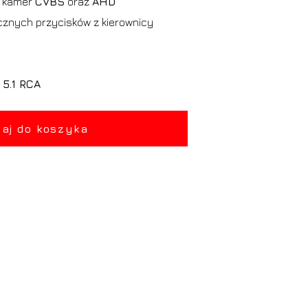
h kamer
CVBS
oraz
AHD
znych przycisków z kierownicy
z
5.1 RCA
aj do koszyka