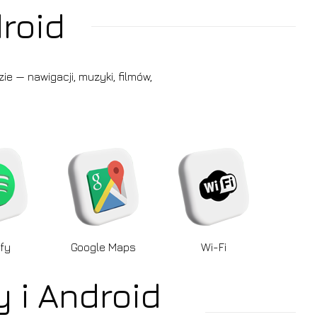
roid
e — nawigacji, muzyki, filmów,
fy
Google Maps
Wi-Fi
 i Android