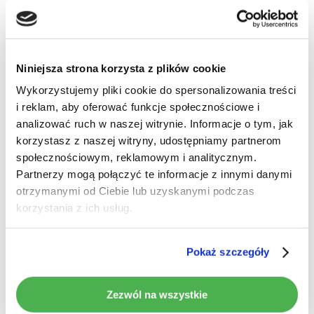
Niniejsza strona korzysta z plików cookie
Wykorzystujemy pliki cookie do spersonalizowania treści
i reklam, aby oferować funkcje społecznościowe i
Brak produktów w koszyku.
analizować ruch w naszej witrynie. Informacje o tym, jak
korzystasz z naszej witryny, udostępniamy partnerom
Idź do sklepu
społecznościowym, reklamowym i analitycznym.
Pełna
Partnerzy mogą połączyć te informacje z innymi danymi
kompatybilność
otrzymanymi od Ciebie lub uzyskanymi podczas
korzystania z ich usług.
akcesoriów
Pokaż szczegóły
Używaj wielu
dodatkowych akcesoriów
i zwiększ
bezpieczeństwo swojej podróży.
Zezwól na wszystkie
>
Kompatybilność z rejestratorami DVR
– pełna