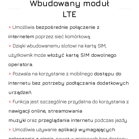
Wbudowany moduł
LTE
>
Umożliwia
bezpośrednie połączenie z
internetem
poprzez sieć komórkową.
>
Dzięki wbudowanemu slotowi na kartę SIM,
użytkownik może
włożyć kartę SIM dowolnego
operatora.
>
Pozwala na korzystanie z mobilnego
dostępu do
internetu
bez potrzeby podłączania dodatkowych
urządzeń.
>
Funkcja jest szczególnie przydatna do korzystania z
nawigacji online, streamowania
muzyki
oraz
przeglądania internetu
podczas jazdy.
>
Umożliwia używanie
aplikacji wymagających
połączenia z siecią
, nawet w miejscach bez dostępu