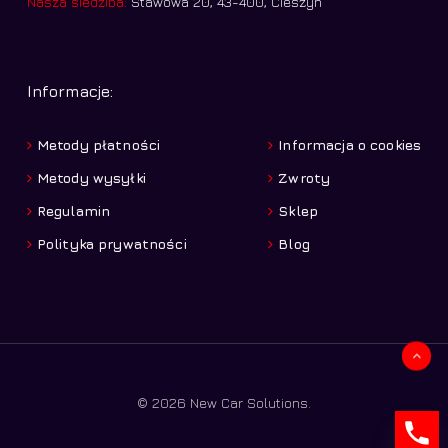
Nasza siedziba:
Stawowa 20, 43-400, Cieszyn
Informacje:
Metody płatności
Informacja o cookies
Metody wysyłki
Zwroty
Regulamin
Sklep
Polityka prywatności
Blog
Kwota:
0,00
zł
© 2026 New Car Solutions.
Zobacz koszyk
Zamówienie