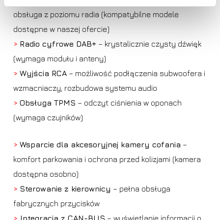
obsługa z poziomu radia (kompatybilne modele
dostępne w naszej ofercie)
>
Radio cyfrowe DAB+
– krystalicznie czysty dźwięk
(wymaga modułu i anteny)
>
Wyjścia RCA
– możliwość podłączenia subwoofera i
wzmacniaczy, rozbudowa systemu audio
>
Obsługa TPMS
– odczyt ciśnienia w oponach
(wymaga czujników)
>
Wsparcie dla akcesoryjnej kamery cofania
–
komfort parkowania i ochrona przed kolizjami (kamera
dostępna osobno)
>
Sterowanie z kierownicy
– pełna obsługa
fabrycznych przycisków
>
Integracja z CAN-BUS
– wyświetlanie informacji o