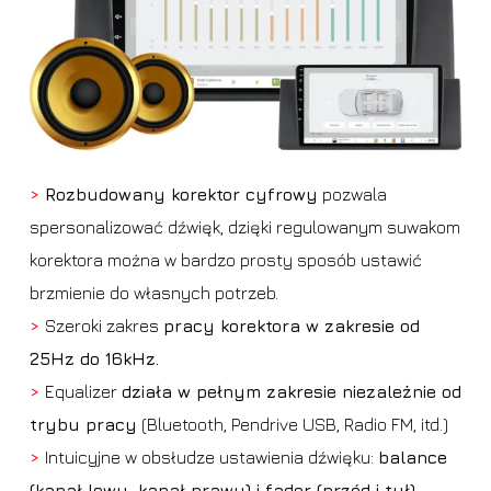
>
Rozbudowany korektor cyfrowy
pozwala
spersonalizować dźwięk, dzięki regulowanym suwakom
korektora można w bardzo prosty sposób ustawić
brzmienie do własnych potrzeb.
>
Szeroki zakres
pracy korektora w zakresie od
25Hz do 16kHz.
>
Equalizer
działa w pełnym zakresie niezależnie od
trybu pracy
(Bluetooth, Pendrive USB, Radio FM, itd.)
>
Intuicyjne w obsłudze ustawienia dźwięku:
balance
(kanał lewy, kanał prawy) i fader (przód i tył)
.