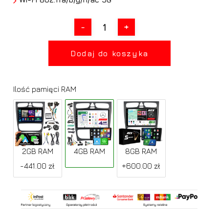
Dodaj do koszyka
Ilość pamięci RAM
2GB RAM
4GB RAM
8GB RAM
-441.00 zł
+600.00 zł