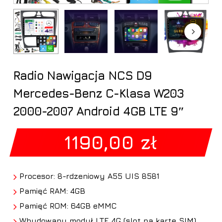
Radio Nawigacja NCS D9
Mercedes-Benz C-Klasa W203
2000-2007 Android 4GB LTE 9″
1190,00
zł
Procesor: 8-rdzeniowy A55 UIS 8581
Pamięć RAM: 4GB
Pamięć ROM: 64GB eMMC
Wbudowany moduł LTE 4G (slot na kartę SIM)