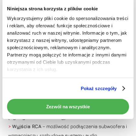
Niniejsza strona korzysta z plików cookie
Pełna
Wykorzystujemy pliki cookie do spersonalizowania treści
kompatybilność
i reklam, aby oferować funkcje społecznościowe i
Brak produktów w koszyku.
analizować ruch w naszej witrynie. Informacje o tym, jak
akcesoriów
korzystasz z naszej witryny, udostępniamy partnerom
Idź do sklepu
społecznościowym, reklamowym i analitycznym.
Partnerzy mogą połączyć te informacje z innymi danymi
Używaj wielu
dodatkowych akcesoriów
i zwiększ
otrzymanymi od Ciebie lub uzyskanymi podczas
bezpieczeństwo swojej podróży.
korzystania z ich usług.
>
Kompatybilność z rejestratorami DVR
– pełna
Pokaż szczegóły
obsługa z poziomu radia (kompatybilne modele
dostępne w naszej ofercie)
Zezwól na wszystkie
>
Radio cyfrowe DAB+
– krystalicznie czysty dźwięk
(wymaga modułu i anteny)
>
Wyjścia RCA
– możliwość podłączenia subwoofera i
wzmacniaczy, rozbudowa systemu audio