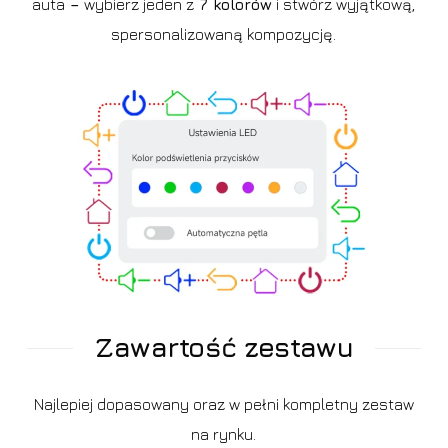
auta
–
wybierz jeden z
7 kolorów
i stwórz wyjątkową,
spersonalizowaną kompozycję.
Zawartość zestawu
Najlepiej dopasowany oraz w pełni kompletny zestaw
na rynku.