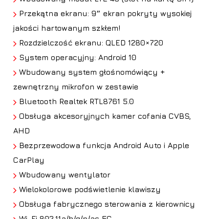
Przekątna ekranu: 9″ ekran pokryty wysokiej
jakości hartowanym szkłem!
Rozdzielczość ekranu: QLED 1280×720
System operacyjny: Android 10
Wbudowany system głośnomówiący +
zewnętrzny mikrofon w zestawie
Bluetooth Realtek RTL8761 5.0
Obsługa
akcesoryjnych kamer cofania CVBS,
AHD
Bezprzewodowa funkcja Android Auto i Apple
CarPlay
Wbudowany wentylator
Wielokolorowe podświetlenie klawiszy
Obsługa fabrycznego sterowania z kierownicy
Wi-Fi 802.11a/b/g/n/ac 5G