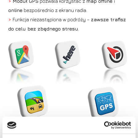
>
Moduł GPS
pozwala korzystać z
map offline
i
online
bezpośrednio z ekranu radia.
>
Funkcja niezastąpiona w podróży –
zawsze trafisz
do celu bez zbędnego stresu.