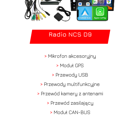
Radio NCS D9
>
Mikrofon akcesoryjny
>
Moduł GPS
>
Przewody USB
>
Przewody multifunkcyjne
>
Przewód kamery z antenami
>
Przewód zasilający
>
Moduł CAN-BUS