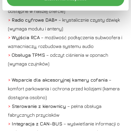
obsługa z poziomu radia (kompatybilne modele
dostępne w naszej ofercie)
>
Radio cyfrowe DAB+
– krystalicznie czysty dźwięk
(wymaga modułu i anteny)
>
Wyjścia RCA
– możliwość podłączenia subwoofera i
wzmacniaczy, rozbudowa systemu audio
>
Obsługa TPMS
– odczyt ciśnienia w oponach
(wymaga czujników)
>
Wsparcie dla akcesoryjnej kamery cofania
–
komfort parkowania i ochrona przed kolizjami (kamera
dostępna osobno)
>
Sterowanie z kierownicy
– pełna obsługa
fabrycznych przycisków
>
Integracja z CAN-BUS
– wyświetlanie informacji o