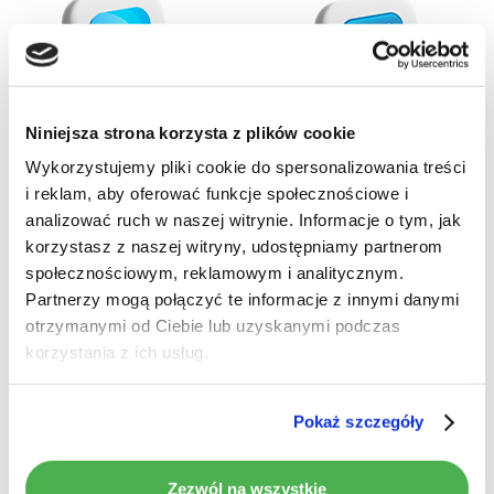
Niniejsza strona korzysta z plików cookie
Wykorzystujemy pliki cookie do spersonalizowania treści
i reklam, aby oferować funkcje społecznościowe i
Brak produktów w koszyku.
analizować ruch w naszej witrynie. Informacje o tym, jak
Pełna
korzystasz z naszej witryny, udostępniamy partnerom
Idź do sklepu
kompatybilność
społecznościowym, reklamowym i analitycznym.
Partnerzy mogą połączyć te informacje z innymi danymi
akcesoriów
otrzymanymi od Ciebie lub uzyskanymi podczas
korzystania z ich usług.
Używaj wielu
dodatkowych akcesoriów
i zwiększ
bezpieczeństwo swojej podróży.
Pokaż szczegóły
>
Kompatybilność z rejestratorami DVR
– pełna
Zezwól na wszystkie