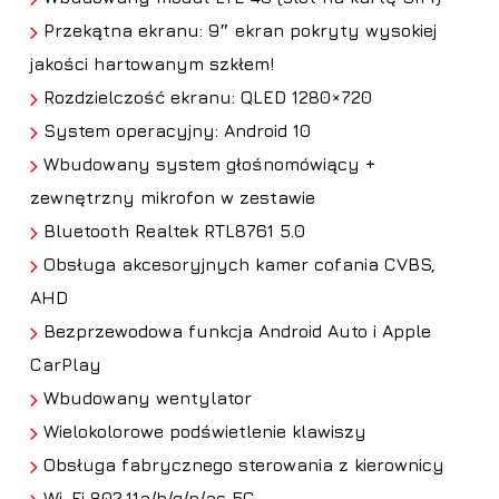
Przekątna ekranu: 9″ ekran pokryty wysokiej
jakości hartowanym szkłem!
Rozdzielczość ekranu: QLED 1280×720
System operacyjny: Android 10
Wbudowany system głośnomówiący +
zewnętrzny mikrofon w zestawie
Bluetooth Realtek RTL8761 5.0
Obsługa
akcesoryjnych kamer cofania CVBS,
AHD
Bezprzewodowa funkcja Android Auto i Apple
CarPlay
Wbudowany wentylator
Wielokolorowe podświetlenie klawiszy
Obsługa fabrycznego sterowania z kierownicy
Wi-Fi 802.11a/b/g/n/ac 5G