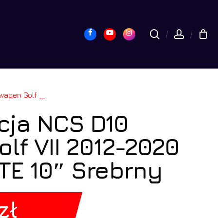
yk
Close
Cart
Facebook
Youtube
Instagram
search
accou
id 4GB LTE 10″ Srebrny
...
cja NCS D10
lf VII 2012-2020
TE 10″ Srebrny
zł