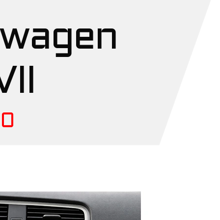
swagen
VII
20