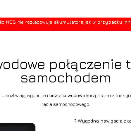
 NCS nie rozładowuje akumulatora jak w przypadku innych
odowe połączenie t
samochodem
o
umożliwiają wygodne i
bezprzewodowe
korzystanie z funkcji
radia samochodowego.
?
Wygodna nawigacja
z ap