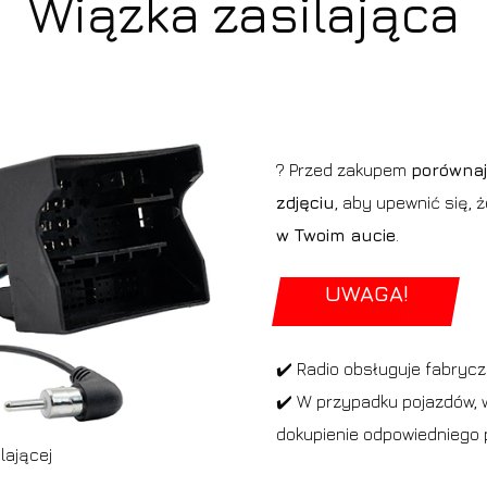
Wiązka zasilająca
? Przed zakupem
porównaj
zdjęciu
, aby upewnić się, 
w Twoim aucie
.
UWAGA!
✔️ Radio obsługuje fabryc
✔️ W przypadku pojazdów, w
dokupienie odpowiedniego 
lającej