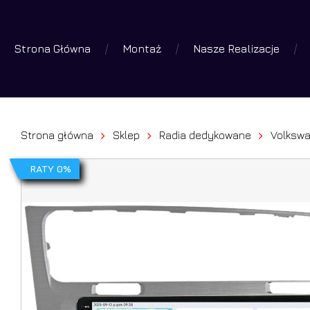
Skip
to
Strona Główna
Montaż
Nasze Realizacje
main
Wyszuk
produk
content
Wciśniej 
Strona główna
Sklep
Radia dedykowane
Volksw
RATY 0%