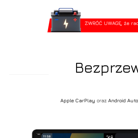
ZWRÓĆ UWAGĘ, że radio
Bezprzew
Apple CarPlay
oraz
Android Aut