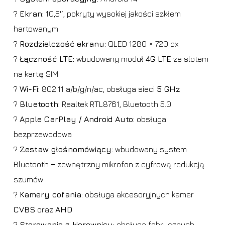
?
Ekran:
10,5″, pokryty wysokiej jakości szkłem
hartowanym
?️
Rozdzielczość ekranu:
QLED 1280 × 720 px
?
Łączność LTE:
wbudowany moduł
4G LTE
ze slotem
na kartę SIM
?
Wi-Fi:
802.11 a/b/g/n/ac, obsługa sieci
5 GHz
?
Bluetooth:
Realtek RTL8761, Bluetooth 5.0
?
Apple CarPlay / Android Auto:
obsługa
bezprzewodowa
?️
Zestaw głośnomówiący:
wbudowany system
Bluetooth + zewnętrzny mikrofon z cyfrową redukcją
szumów
?
Kamery cofania:
obsługa akcesoryjnych kamer
CVBS
oraz
AHD
?️
Sterowanie z kierownicy:
obsługa fabrycznych