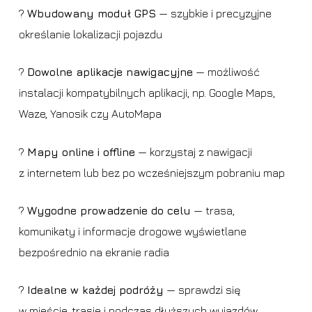
?
Wbudowany moduł GPS
— szybkie i precyzyjne
określanie lokalizacji pojazdu
?
Dowolne aplikacje nawigacyjne
— możliwość
instalacji kompatybilnych aplikacji, np. Google Maps,
Waze, Yanosik czy AutoMapa
?
Mapy online i offline
— korzystaj z nawigacji
z internetem lub bez po wcześniejszym pobraniu map
?
Wygodne prowadzenie do celu
— trasa,
komunikaty i informacje drogowe wyświetlane
bezpośrednio na ekranie radia
?
Idealne w każdej podróży
— sprawdzi się
w mieście, trasie i podczas dłuższych wyjazdów