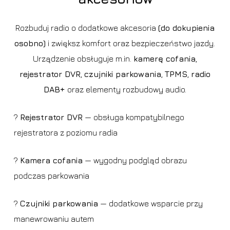
Rozbuduj radio o dodatkowe akcesoria
(do dokupienia
osobno)
i zwiększ komfort oraz bezpieczeństwo jazdy.
Urządzenie obsługuje m.in.
kamerę cofania
,
rejestrator DVR
,
czujniki parkowania
,
TPMS
,
radio
DAB+
oraz elementy rozbudowy audio.
?
Rejestrator DVR
— obsługa kompatybilnego
rejestratora z poziomu radia
?
Kamera cofania
— wygodny podgląd obrazu
podczas parkowania
?️
Czujniki parkowania
— dodatkowe wsparcie przy
manewrowaniu autem