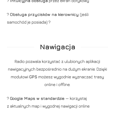
?
Intuicyjna obsługa
przez ekran dotykowy
?️
Obsługa przycisków na kierownicy
(jeśli
samochód je posiada) ?
Nawigacja
Radio pozwala korzystać z ulubionych aplikacji
nawigacyjnych bezpośrednio na dużym ekranie. Dzięki
modułowi
GPS
możesz wygodnie wyznaczać trasy
online i offline.
?️
Google Maps w standardzie
— korzystaj
z aktualnych map i wygodnej nawigacji online