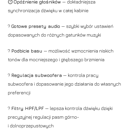
⏱️
Opóźnienie głośników
— dokładniejsza
synchronizacja dźwięku w całej kabinie
?
Gotowe presety audio
— szybki wybór ustawień
dopasowanych do różnych gatunków muzyki
?
Podbicie basu
— możliwość wzmocnienia niskich
tonów dla mocniejszego i głębszego brzmienia
?
Regulacja subwoofera
— kontrola pracy
subwoofera i dopasowanie jego działania do własnych
preferencji
?️
Filtry HPF/LPF
— lepsza kontrola dźwięku dzięki
precyzyjnej regulacji pasm górno-
i dolnoprzepustowych