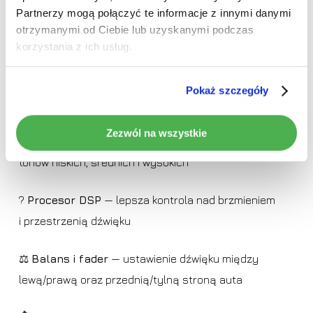
Partnerzy mogą połączyć te informacje z innymi danymi
Dopasuj brzmienie do własnych preferencji dzięki
otrzymanymi od Ciebie lub uzyskanymi podczas
rozbudowanemu procesorowi
DSP
. Reguluj equalizer,
korzystania z ich usług.
balans, opóźnienia głośników,
podbicie basu
,
ustawienia
subwoofera
oraz filtry
HPF/LPF
, aby
Pokaż szczegóły
uzyskać czysty, mocny i dobrze zbalansowany dźwięk.
Zezwól na wszystkie
?️
Zaawansowany equalizer
— precyzyjna regulacja
tonów niskich, średnich i wysokich
?
Procesor DSP
— lepsza kontrola nad brzmieniem
i przestrzenią dźwięku
⚖️
Balans i fader
— ustawienie dźwięku między
lewą/prawą oraz przednią/tylną stroną auta