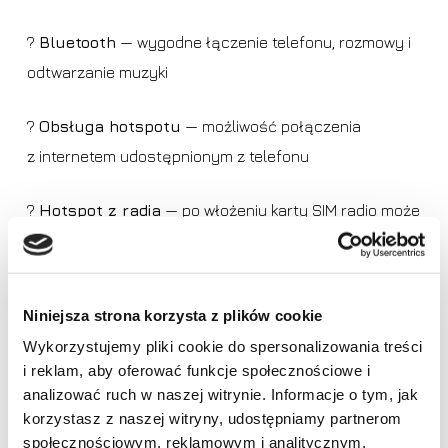
?
Bluetooth
— wygodne łączenie telefonu, rozmowy i
odtwarzanie muzyki
?
Obsługa hotspotu
— możliwość połączenia
z internetem udostępnionym z telefonu
?
Hotspot z radia
— po włożeniu karty SIM radio może
udostępniać internet innym urządzeniom, np. tabletowi
?️
Nawigacja online i aplikacje
— korzystanie z map,
Niniejsza strona korzysta z plików cookie
muzyki i aplikacji wymagających internetu
Wykorzystujemy pliki cookie do spersonalizowania treści
i reklam, aby oferować funkcje społecznościowe i
Brak produktów w koszyku.
analizować ruch w naszej witrynie. Informacje o tym, jak
Equalizer, DSP
korzystasz z naszej witryny, udostępniamy partnerom
Idź do sklepu
społecznościowym, reklamowym i analitycznym.