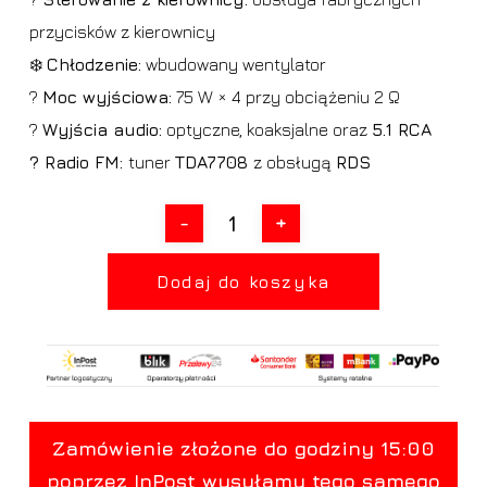
przycisków z kierownicy
❄️
Chłodzenie:
wbudowany wentylator
?
Moc wyjściowa:
75 W × 4 przy obciążeniu 2 Ω
?
Wyjścia audio:
optyczne, koaksjalne oraz
5.1 RCA
? Radio FM:
tuner
TDA7708
z obsługą
RDS
Dodaj do koszyka