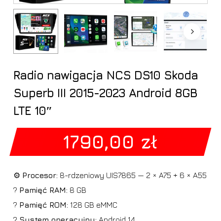
Radio nawigacja NCS DS10 Skoda
Superb III 2015-2023 Android 8GB
LTE 10″
1790,00
zł
⚙️
Procesor:
8-rdzeniowy UIS7865 — 2 × A75 + 6 × A55
?
Pamięć RAM:
8 GB
?
Pamięć ROM:
128 GB eMMC
?
System operacyjny:
Android 14