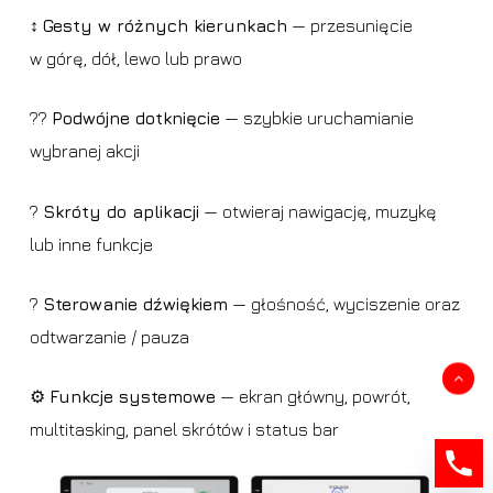
↕️
Gesty w różnych kierunkach
— przesunięcie
w górę, dół, lewo lub prawo
??
Podwójne dotknięcie
— szybkie uruchamianie
wybranej akcji
?
Skróty do aplikacji
— otwieraj nawigację, muzykę
lub inne funkcje
?
Sterowanie dźwiękiem
— głośność, wyciszenie oraz
odtwarzanie / pauza
Kwota:
0,00
zł
⚙️
Funkcje systemowe
— ekran główny, powrót,
multitasking, panel skrótów i status bar
Zobacz koszyk
Zamówienie