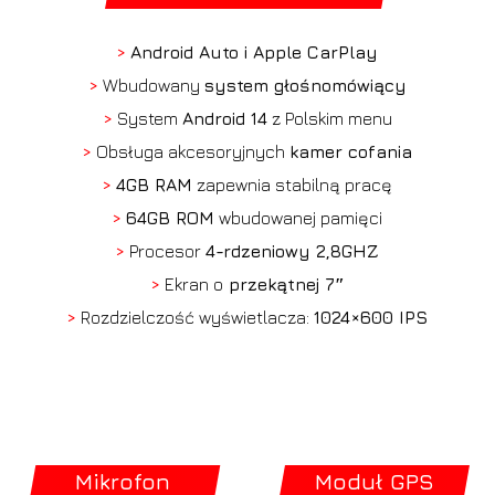
>
Android Auto i Apple CarPlay
>
Wbudowany
system głośnomówiący
>
System
Android 14
z Polskim menu
>
Obsługa akcesoryjnych
kamer cofania
>
4GB RAM
zapewnia stabilną pracę
>
64GB ROM
wbudowanej pamięci
>
Procesor
4-rdzeniowy 2,8GHZ
>
Ekran o
przekątnej 7″
>
Rozdzielczość wyświetlacza:
1024×600 IPS
Mikrofon
Moduł GPS