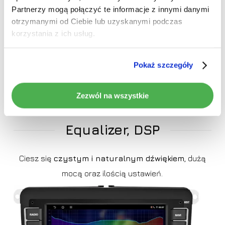
Partnerzy mogą połączyć te informacje z innymi danymi
otrzymanymi od Ciebie lub uzyskanymi podczas
korzystania z ich usług.
UWAGA!
Pokaż szczegóły
>
Brak obsługi fabrycznej kamery cofania – niezbędny
Zezwól na wszystkie
dodatkowy moduł
Equalizer, DSP
Ciesz się
czystym i naturalnym dźwiękiem
, dużą
mocą oraz ilością ustawień.