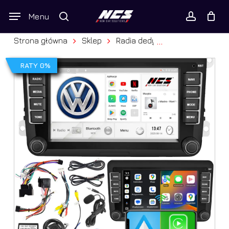
Skip
Wyszukiwarka
Menu
to
produktów
Twój koszyk
search
Close
account
Cart
main
Strona główna
Sklep
Radia dedykowane
Volkswa
...
content
RATY 0%