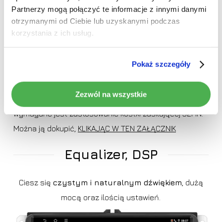
Partnerzy mogą połączyć te informacje z innymi danymi
UWAGA!
otrzymanymi od Ciebie lub uzyskanymi podczas
korzystania z ich usług.
>
Radio nie obsługuje kamery cofania znajdującej się
Pokaż szczegóły
na fabrycznym wyposażeniu samochodu! (niezbędny
dodatkowy adapter)
Zezwól na wszystkie
>
W niektórych samochodach od roku 2015 wzwyż
wymagane jest zastosowanie kostki zasilającej 52PIN.
Można ją dokupić,
KLIKAJĄC W TEN ZAŁĄCZNIK
Equalizer, DSP
Ciesz się
czystym i naturalnym dźwiękiem
, dużą
mocą oraz ilością ustawień.