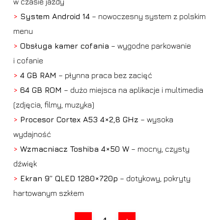
w czasie jazdy
>
System Android 14
– nowoczesny system z polskim
menu
>
Obsługa kamer cofania
– wygodne parkowanie
i cofanie
>
4 GB RAM
– płynna praca bez zacięć
>
64 GB ROM
– dużo miejsca na aplikacje i multimedia
(zdjęcia, filmy, muzyka)
>
Procesor Cortex A53 4×2,8 GHz
– wysoka
wydajność
>
Wzmacniacz Toshiba 4×50 W
– mocny, czysty
dźwięk
>
Ekran 9” QLED 1280×720p
– dotykowy, pokryty
hartowanym szkłem