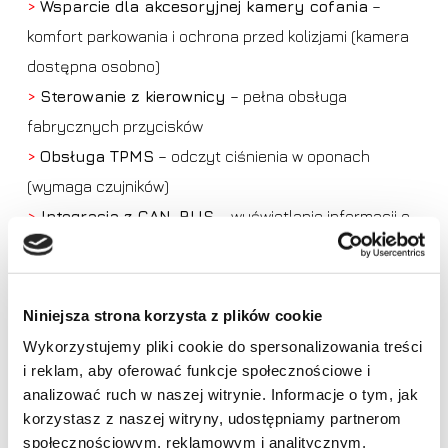
>
Wsparcie dla akcesoryjnej kamery cofania
–
komfort parkowania i ochrona przed kolizjami (kamera
dostępna osobno)
>
Sterowanie z kierownicy
– pełna obsługa
fabrycznych przycisków
>
Obsługa TPMS
– odczyt ciśnienia w oponach
(wymaga czujników)
>
Integracja z CAN-BUS
– wyświetlanie informacji o
spalaniu, przebiegu, temperaturze, stanie drzwi i więcej
(wymagane odpowiednie czujniki w pojeździe)
Niniejsza strona korzysta z plików cookie
Wykorzystujemy pliki cookie do spersonalizowania treści
i reklam, aby oferować funkcje społecznościowe i
Brak produktów w koszyku.
analizować ruch w naszej witrynie. Informacje o tym, jak
korzystasz z naszej witryny, udostępniamy partnerom
Idź do sklepu
społecznościowym, reklamowym i analitycznym.