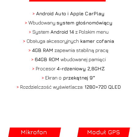
>
Android Auto i Apple CarPlay
>
Wbudowany
system głośnomówiący
>
System
Android 14
z Polskim menu
>
Obsługa akcesoryjnych
kamer cofania
>
4GB RAM
zapewnia stabilną pracę
>
64GB ROM
wbudowanej pamięci
>
Procesor
4-rdzeniowy 2,8GHZ
>
Ekran o
przekątnej 9″
>
Rozdzielczość wyświetlacza:
1280×720 QLED
Mikrofon
Moduł GPS