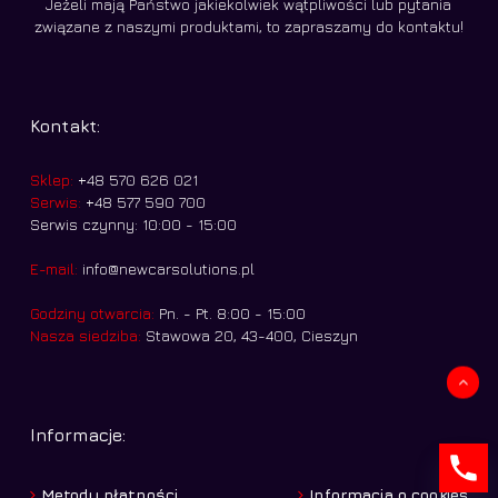
Jeżeli mają Państwo jakiekolwiek wątpliwości lub pytania
związane z naszymi produktami, to zapraszamy do kontaktu!
Kontakt:
Sklep:
+48 570 626 021
Serwis:
+48 577 590 700
Serwis czynny: 10:00 - 15:00
E-mail:
info@newcarsolutions.pl
Godziny otwarcia:
Pn. - Pt. 8:00 - 15:00
Nasza siedziba:
Stawowa 20, 43-400, Cieszyn
Kwota:
0,00
zł
Informacje:
Zobacz koszyk
Zamówienie
Metody płatności
Informacja o cookies