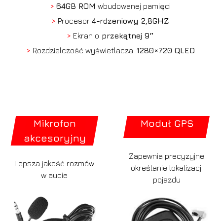
>
64GB ROM
wbudowanej pamięci
>
Procesor
4-rdzeniowy 2,8GHZ
>
Ekran o
przekątnej 9″
>
Rozdzielczość wyświetlacza:
1280×720 QLED
Mikrofon
Moduł GPS
akcesoryjny
Zapewnia precyzyjne
Lepsza jakość rozmów
określanie lokalizacji
w aucie
pojazdu