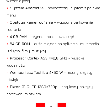
w czasie jazdy
>
System Android 14
– nowoczesny system z polskim
menu
>
Obsługa kamer cofania
– wygodne parkowanie
i cofanie
>
4 GB RAM
– płynna praca bez zacięć
>
64 GB ROM
– dużo miejsca na aplikacje i multimedia
(zdjęcia, filmy, muzyka)
>
Procesor Cortex A53 4×2,8 GHz
– wysoka
wydajność
>
Wzmacniacz Toshiba 4×50 W
– mocny, czysty
dźwięk
>
Ekran 9” QLED 1280×720p
– dotykowy, pokryty
hartowanym szkłem