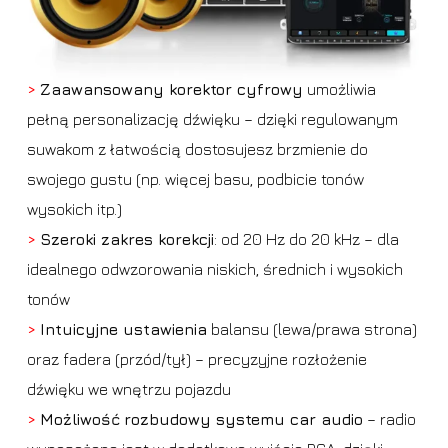
>
Zaawansowany korektor cyfrowy
umożliwia
pełną personalizację dźwięku – dzięki regulowanym
suwakom z łatwością dostosujesz brzmienie do
swojego gustu (np. więcej basu, podbicie tonów
wysokich itp.)
>
Szeroki zakres korekcji
: od 20 Hz do 20 kHz – dla
idealnego odwzorowania niskich, średnich i wysokich
tonów
>
Intuicyjne ustawienia
balansu (lewa/prawa strona)
oraz fadera (przód/tył) – precyzyjne rozłożenie
dźwięku we wnętrzu pojazdu
>
Możliwość
rozbudowy systemu car audio
– radio