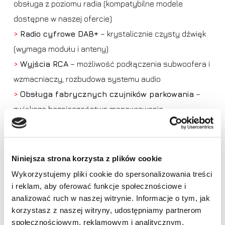
obsługa z poziomu radia (kompatybilne modele
dostępne w naszej ofercie)
>
Radio cyfrowe DAB+
– krystalicznie czysty dźwięk
(wymaga modułu i anteny)
>
Wyjścia RCA
– możliwość podłączenia subwoofera i
wzmacniaczy, rozbudowa systemu audio
>
Obsługa fabrycznych czujników parkowania
–
zwiększa bezpieczeństwo manewrowania
>
Wsparcie dla akcesoryjnej kamery cofania
–
komfort parkowania i ochrona przed kolizjami (kamera
Niniejsza strona korzysta z plików cookie
dostępna osobno)
Wykorzystujemy pliki cookie do spersonalizowania treści
>
Sterowanie z kierownicy
– pełna obsługa
i reklam, aby oferować funkcje społecznościowe i
Brak produktów w koszyku.
fabrycznych przycisków
analizować ruch w naszej witrynie. Informacje o tym, jak
korzystasz z naszej witryny, udostępniamy partnerom
>
Obsługa TPMS
– odczyt ciśnienia w oponach
Idź do sklepu
społecznościowym, reklamowym i analitycznym.