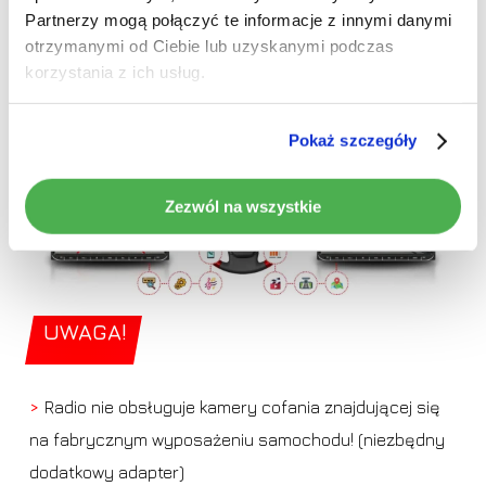
(wymaga czujników)
Partnerzy mogą połączyć te informacje z innymi danymi
>
Integracja z CAN-BUS
– wyświetlanie informacji o
otrzymanymi od Ciebie lub uzyskanymi podczas
spalaniu, przebiegu, temperaturze, stanie drzwi i więcej
korzystania z ich usług.
(wymagane odpowiednie czujniki w pojeździe)
Pokaż szczegóły
Zezwól na wszystkie
UWAGA!
>
Radio nie obsługuje kamery cofania znajdującej się
na fabrycznym wyposażeniu samochodu! (niezbędny
dodatkowy adapter)