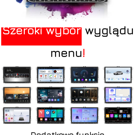
Szeroki wybór
wyglądu
menu
!
Dodatkowe funkcje