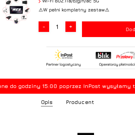
Wi-Fi 802.11a/b/g/n/ac 5G
⚠️
W pełni kompletny zestaw
⚠️
Dod
Opis
Producent