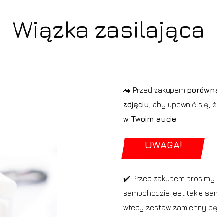
Wiązka zasilająca
🚗 Przed zakupem
porówna
zdjęciu
, aby upewnić się, 
w Twoim aucie
.
UWAGA!
✔️ Przed zakupem prosimy 
samochodzie jest takie sam
wtedy zestaw zamienny będ