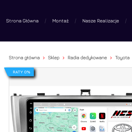
Skip
to
Strona Główna
Montaż
Nasze Realizacje
main
Wyszuk
produk
content
Wciśniej 
Strona główna
Sklep
Radia dedykowane
Toyota
RATY 0%