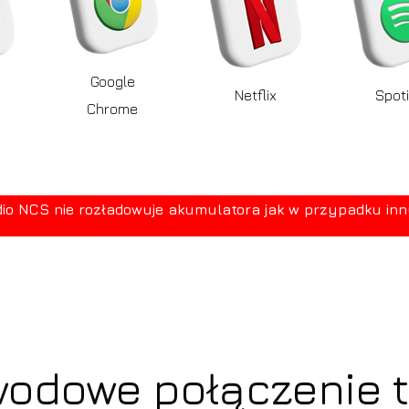
Google
Netflix
Spoti
Chrome
 NCS nie rozładowuje akumulatora jak w przypadku innych
odowe połączenie t