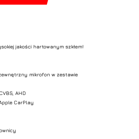
sokiej jakości hartowanym szkłem!
ewnętrzny mikrofon w zestawie
 CVBS, AHD
Apple CarPlay
rownicy