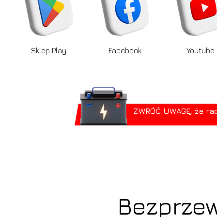
Sklep Play
Facebook
Youtube
ZWRÓĆ UWAGĘ, że radio
Bezprzew