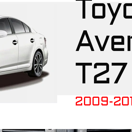
Toy
Aven
T27
2009-20