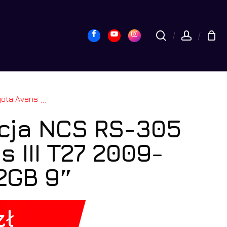
yk
Close
Cart
Facebook
Youtube
Instagram
search
accou
-2015 Android 2GB 9″
...
cja NCS RS-305
s III T27 2009-
2GB 9″
zł