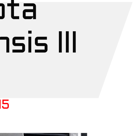
ota
sis III
15