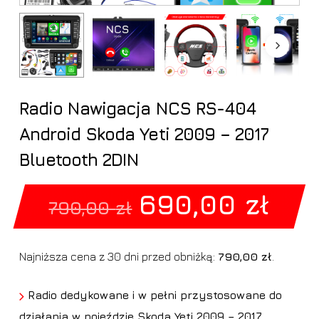
Radio Nawigacja NCS RS-404
Android Skoda Yeti 2009 – 2017
Bluetooth 2DIN
Pierwotna
Akt
690,00
zł
790,00
zł
cena
cen
wynosiła:
wyn
Najniższa cena z 30 dni przed obniżką:
790,00
zł
.
790,00 zł.
690
Radio dedykowane i w pełni przystosowane do
działania w pojeździe Skoda Yeti 2009 – 2017