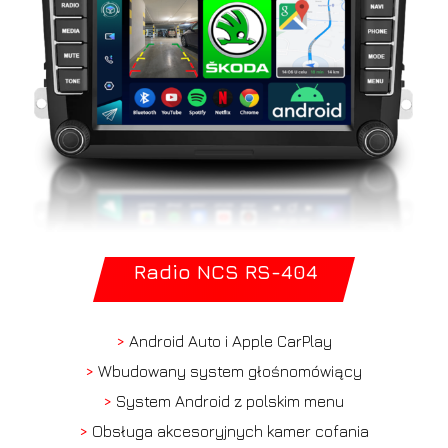
Radio NCS RS-404
>
Android Auto i Apple CarPlay
>
Wbudowany system głośnomówiący
>
System Android z polskim menu
>
Obsługa akcesoryjnych kamer cofania