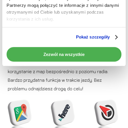
Partnerzy mogą połączyć te informacje z innymi danymi
otrzymanymi od Ciebie lub uzyskanymi podczas
korzystania z ich usług.
>
Wbudowana nawigacja Google Maps z mapami
Pokaż szczegóły
całego świata.
>
Możliwość pobrania dowolnej aplikacji nawigacyjnej
Zezwól na wszystkie
dostępnej na system Android.
>
W zestawie dołączony moduł GPS pozwalający
korzystanie z map bezpośrednio z poziomu radia.
Bardzo przydatna funkcja w trakcie jazdy. Bez
problemu odnajdziesz drogę do celu!