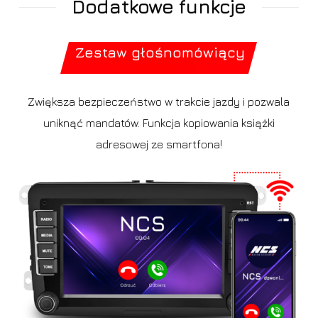
Dodatkowe funkcje
Slide
2
of
Zestaw głośnomówiący
14
Zwiększa bezpieczeństwo w trakcie jazdy i pozwala
uniknąć mandatów. Funkcja kopiowania książki
adresowej ze smartfona!