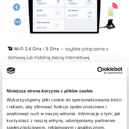
📶 Wi‑Fi 2.4 GHz i 5 GHz
— szybkie połączenie z
domową lub mobilną siecią internetową
📱 Slot na kartę SIM
— korzystanie z internetu bez
potrzeby podłączania telefonu
Niniejsza strona korzysta z plików cookie
🌐 Wbudowany moduł LTE
— stabilny dostęp do sieci
Wykorzystujemy pliki cookie do spersonalizowania treści
w trasie po włożeniu karty SIM
i reklam, aby oferować funkcje społecznościowe i
Brak produktów w koszyku.
analizować ruch w naszej witrynie. Informacje o tym, jak
korzystasz z naszej witryny, udostępniamy partnerom
🔵 Bluetooth
— wygodne łączenie telefonu, rozmowy i
Idź do sklepu
społecznościowym, reklamowym i analitycznym.