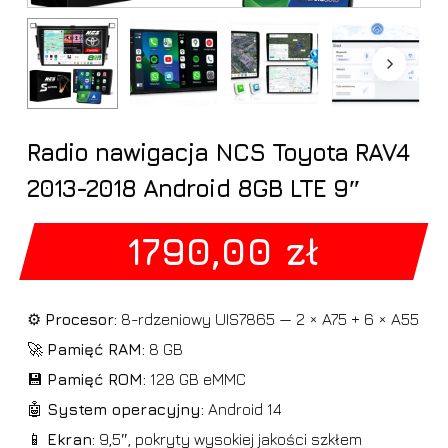
Radio nawigacja NCS Toyota RAV4
2013-2018 Android 8GB LTE 9″
1790,00
zł
⚙️
Procesor:
8-rdzeniowy UIS7865 — 2 × A75 + 6 × A55
🚀
Pamięć RAM:
8 GB
💾
Pamięć ROM:
128 GB eMMC
🤖
System operacyjny:
Android 14
📱
Ekran:
9,5″, pokryty wysokiej jakości szkłem