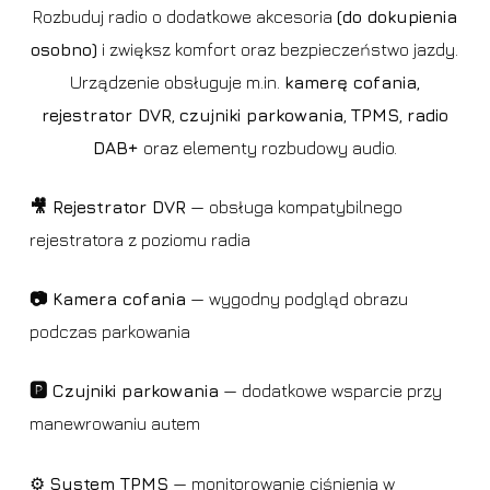
Rozbuduj radio o dodatkowe akcesoria
(do dokupienia
osobno)
i zwiększ komfort oraz bezpieczeństwo jazdy.
Urządzenie obsługuje m.in.
kamerę cofania
,
rejestrator DVR
,
czujniki parkowania
,
TPMS
,
radio
DAB+
oraz elementy rozbudowy audio.
🎥 Rejestrator DVR
— obsługa kompatybilnego
rejestratora z poziomu radia
📷 Kamera cofania
— wygodny podgląd obrazu
podczas parkowania
🅿️ Czujniki parkowania
— dodatkowe wsparcie przy
manewrowaniu autem
⚙️
System TPMS
— monitorowanie ciśnienia w