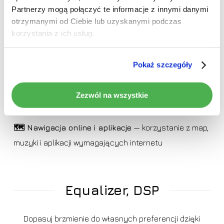
odtwarzanie muzyki
Partnerzy mogą połączyć te informacje z innymi danymi
otrzymanymi od Ciebie lub uzyskanymi podczas
📡 Obsługa hotspotu
— możliwość połączenia
korzystania z ich usług.
z internetem udostępnionym z telefonu
Pokaż szczegóły
📲 Hotspot z radia
— po włożeniu karty SIM radio
może udostępniać internet innym urządzeniom, np.
Zezwól na wszystkie
tabletowi
🗺️ Nawigacja online i aplikacje
— korzystanie z map,
muzyki i aplikacji wymagających internetu
Equalizer, DSP
Dopasuj brzmienie do własnych preferencji dzięki