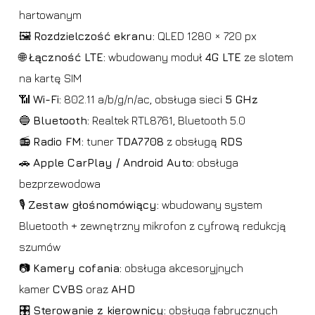
hartowanym
🖼️
Rozdzielczość ekranu:
QLED 1280 × 720 px
🌐
Łączność LTE:
wbudowany moduł
4G LTE
ze slotem
na kartę SIM
📶
Wi-Fi:
802.11 a/b/g/n/ac, obsługa sieci
5 GHz
🔵
Bluetooth:
Realtek RTL8761, Bluetooth 5.0
📻
Radio FM:
tuner
TDA7708
z obsługą
RDS
🚗
Apple CarPlay / Android Auto:
obsługa
bezprzewodowa
🎙️
Zestaw głośnomówiący:
wbudowany system
Bluetooth + zewnętrzny mikrofon z cyfrową redukcją
szumów
📷
Kamery cofania:
obsługa akcesoryjnych
kamer
CVBS
oraz
AHD
🎛️
Sterowanie z kierownicy:
obsługa fabrycznych