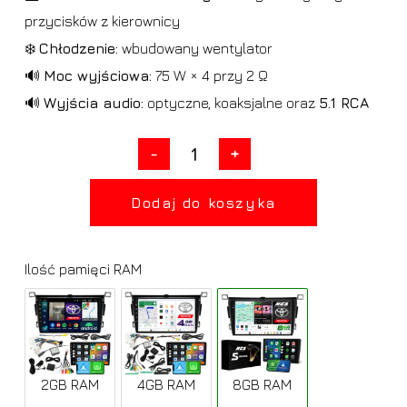
przycisków z kierownicy
❄️
Chłodzenie:
wbudowany wentylator
🔊
Moc wyjściowa:
75 W × 4 przy 2 Ω
🔊
Wyjścia audio:
optyczne, koaksjalne oraz
5.1 RCA
Dodaj do koszyka
Ilość pamięci RAM
2GB RAM
4GB RAM
8GB RAM