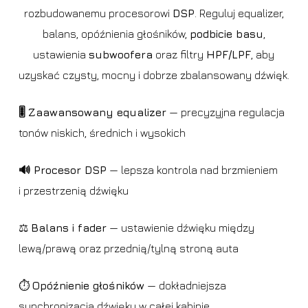
rozbudowanemu procesorowi
DSP
. Reguluj equalizer,
balans, opóźnienia głośników,
podbicie basu
,
ustawienia
subwoofera
oraz filtry
HPF/LPF
, aby
uzyskać czysty, mocny i dobrze zbalansowany dźwięk.
🎚️ Zaawansowany equalizer
— precyzyjna regulacja
tonów niskich, średnich i wysokich
🔊 Procesor DSP
— lepsza kontrola nad brzmieniem
i przestrzenią dźwięku
⚖️
Balans i fader
— ustawienie dźwięku między
lewą/prawą oraz przednią/tylną stroną auta
⏱️
Opóźnienie głośników
— dokładniejsza
synchronizacja dźwięku w całej kabinie