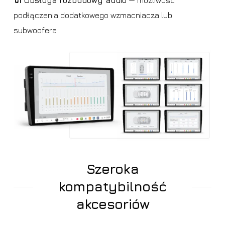
🔌 Obsługa rozbudowy audio
— możliwość
podłączenia dodatkowego wzmacniacza lub
subwoofera
Szeroka
kompatybilność
akcesoriów