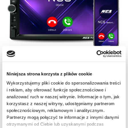
Niniejsza strona korzysta z plików cookie
Wybierz swoje kolory!
Wykorzystujemy pliki cookie do spersonalizowania treści
i reklam, aby oferować funkcje społecznościowe i
Brak produktów w koszyku.
Dopasuj podświetlenie klawiszy radia do własnego
analizować ruch w naszej witrynie. Informacje o tym, jak
korzystasz z naszej witryny, udostępniamy partnerom
gustu, aż 7 kolorów podświetlenia do wyboru!
Idź do sklepu
społecznościowym, reklamowym i analitycznym.
Partnerzy mogą połączyć te informacje z innymi danymi
otrzymanymi od Ciebie lub uzyskanymi podczas