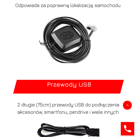
Odpowiada za poprawną lokalizację samochodu.
Przewody USB
2 długie (75cm) przewody USB do podłączenia
Kwota:
0,00
zł
akcesoriów, smartfonu, pendrive i wiele innych.
Zobacz koszyk
Zamówienie