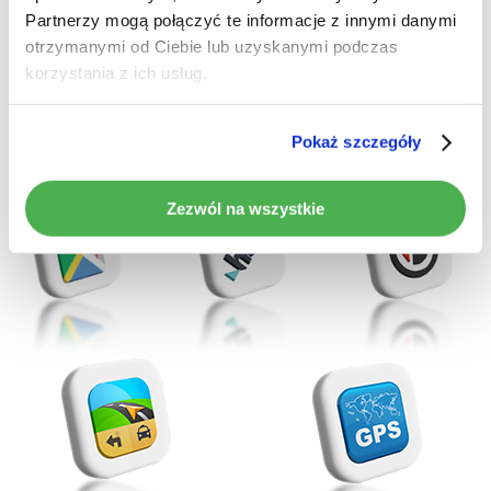
Partnerzy mogą połączyć te informacje z innymi danymi
dostępnej na system Android.
otrzymanymi od Ciebie lub uzyskanymi podczas
>
W zestawie dołączony moduł GPS pozwalający
korzystania z ich usług.
korzystanie z map bezpośrednio z poziomu radia.
Bardzo przydatna funkcja w trakcie jazdy. Bez
Pokaż szczegóły
problemu odnajdziesz drogę do celu!
Zezwól na wszystkie