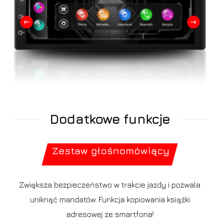
Dodatkowe funkcje
Slide
2
of
Zestaw głośnomówiący
14
Zwiększa bezpieczeństwo w trakcie jazdy i pozwala
uniknąć mandatów. Funkcja kopiowania książki
adresowej ze smartfona!