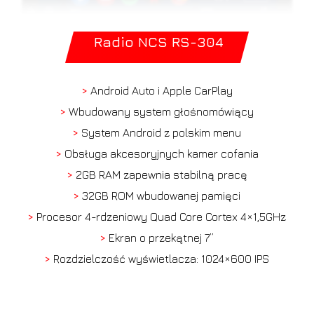
Radio NCS RS-304
>
Android Auto i Apple CarPlay
>
Wbudowany system głośnomówiący
>
System Android z polskim menu
>
Obsługa akcesoryjnych kamer cofania
>
2GB RAM zapewnia stabilną pracę
>
32GB ROM wbudowanej pamięci
>
Procesor 4-rdzeniowy Quad Core Cortex 4×1,5GHz
>
Ekran o przekątnej 7”
>
Rozdzielczość wyświetlacza: 1024×600 IPS