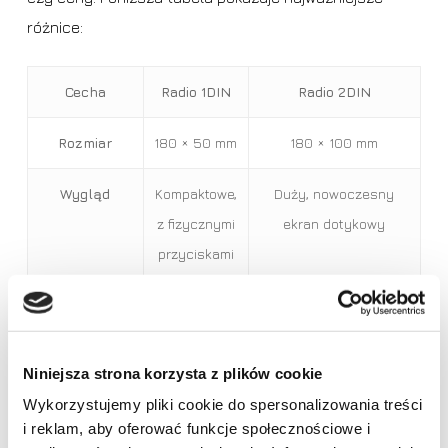
różnice:
Cecha
Radio 1DIN
Radio 2DIN
Rozmiar
180 × 50 mm
180 × 100 mm
Wygląd
Kompaktowe,
Duży, nowoczesny
z fizycznymi
ekran dotykowy
przyciskami
Funkcje
Podstawowe:
Zaawansowane: ekran,
multimedialne
Bluetooth,
GPS, kamera cofania,
USB, AUX,
aplikacje
Niniejsza strona korzysta z plików cookie
MP3
Wykorzystujemy pliki cookie do spersonalizowania treści
i reklam, aby oferować funkcje społecznościowe i
Brak produktów w koszyku.
Integracja ze
Ograniczona
Android Auto, Apple