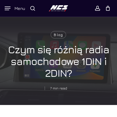
Skip
Wyszukiwarka
Menu
to
produktów
Twój koszyk
search
Close
account
Cart
main
content
Blog
Czym się różnią radia
samochodowe 1DIN i
2DIN?
7 min read