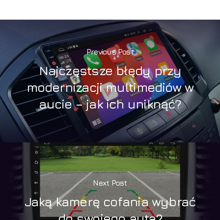
Previous Post
Najczęstsze błędy przy
modernizacji multimediów w
aucie – jak ich uniknąć?
Next Post
Jaką kamerę cofania wybrać
do swojego auta?