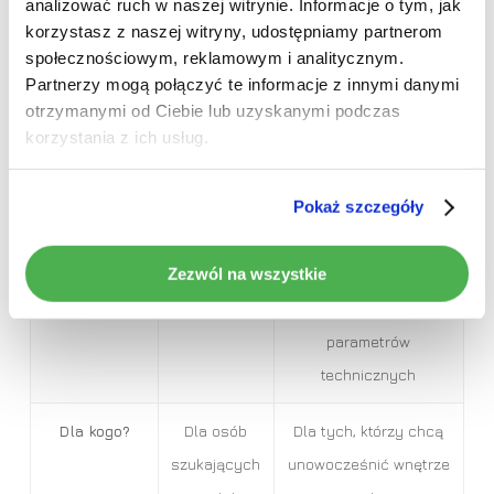
analizować ruch w naszej witrynie. Informacje o tym, jak
smartfonem
CarPlay
korzystasz z naszej witryny, udostępniamy partnerom
Idź do sklepu
społecznościowym, reklamowym i analitycznym.
Partnerzy mogą połączyć te informacje z innymi danymi
Montaż
Łatwy w
Prosty w nowszych
otrzymanymi od Ciebie lub uzyskanymi podczas
starszych
modelach, starsze
korzystania z ich usług.
autach,
mogą wymagać ramek
często plug
lub modyfikacji
Pokaż szczegóły
& play
Zezwól na wszystkie
Cena
Zwykle
Z reguły niższa,
niższa
zależnie od
parametrów
technicznych
Dla kogo?
Dla osób
Dla tych, którzy chcą
szukających
unowocześnić wnętrze