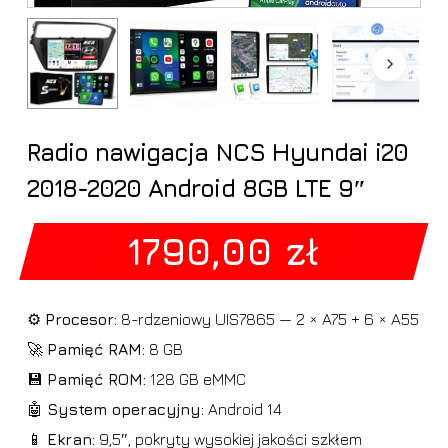
Radio nawigacja NCS Hyundai i20
2018-2020 Android 8GB LTE 9″
1790,00
zł
⚙️
Procesor:
8-rdzeniowy UIS7865 — 2 × A75 + 6 × A55
🚀
Pamięć RAM:
8 GB
💾
Pamięć ROM:
128 GB eMMC
🤖
System operacyjny:
Android 14
📱
Ekran:
9,5″, pokryty wysokiej jakości szkłem