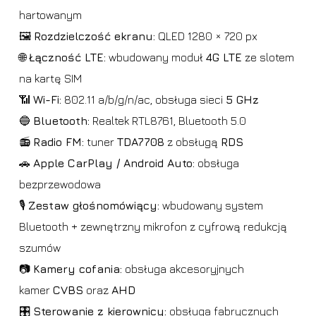
hartowanym
🖼️
Rozdzielczość ekranu:
QLED 1280 × 720 px
🌐
Łączność LTE:
wbudowany moduł
4G LTE
ze slotem
na kartę SIM
📶
Wi-Fi:
802.11 a/b/g/n/ac, obsługa sieci
5 GHz
🔵
Bluetooth:
Realtek RTL8761, Bluetooth 5.0
📻
Radio FM:
tuner
TDA7708
z obsługą
RDS
🚗
Apple CarPlay / Android Auto:
obsługa
bezprzewodowa
🎙️
Zestaw głośnomówiący:
wbudowany system
Bluetooth + zewnętrzny mikrofon z cyfrową redukcją
szumów
📷
Kamery cofania:
obsługa akcesoryjnych
kamer
CVBS
oraz
AHD
🎛️
Sterowanie z kierownicy:
obsługa fabrycznych