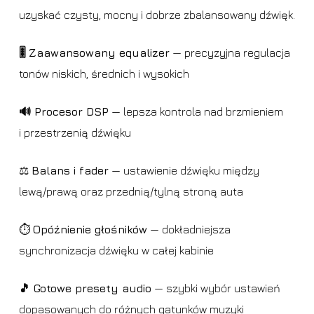
uzyskać czysty, mocny i dobrze zbalansowany dźwięk.
🎚️ Zaawansowany equalizer
— precyzyjna regulacja
tonów niskich, średnich i wysokich
🔊 Procesor DSP
— lepsza kontrola nad brzmieniem
i przestrzenią dźwięku
⚖️
Balans i fader
— ustawienie dźwięku między
lewą/prawą oraz przednią/tylną stroną auta
⏱️
Opóźnienie głośników
— dokładniejsza
synchronizacja dźwięku w całej kabinie
🎵 Gotowe presety audio
— szybki wybór ustawień
dopasowanych do różnych gatunków muzyki