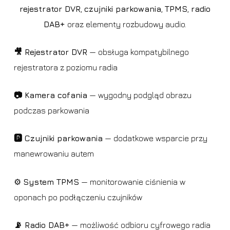
rejestrator DVR
,
czujniki parkowania
,
TPMS
,
radio
DAB+
oraz elementy rozbudowy audio.
🎥 Rejestrator DVR
— obsługa kompatybilnego
rejestratora z poziomu radia
📷 Kamera cofania
— wygodny podgląd obrazu
podczas parkowania
🅿️ Czujniki parkowania
— dodatkowe wsparcie przy
manewrowaniu autem
⚙️
System TPMS
— monitorowanie ciśnienia w
oponach po podłączeniu czujników
📡 Radio DAB+
— możliwość odbioru cyfrowego radia