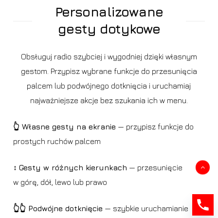
Personalizowane
gesty dotykowe
Obsługuj radio szybciej i wygodniej dzięki własnym
gestom. Przypisz wybrane funkcje do przesunięcia
palcem lub podwójnego dotknięcia i uruchamiaj
najważniejsze akcje bez szukania ich w menu.
👆 Własne gesty na ekranie
— przypisz funkcje do
prostych ruchów palcem
↕️
Gesty w różnych kierunkach
— przesunięcie
Kwota:
0,00
zł
w górę, dół, lewo lub prawo
Zobacz koszyk
Zamówienie
👆👆 Podwójne dotknięcie
— szybkie uruchamianie