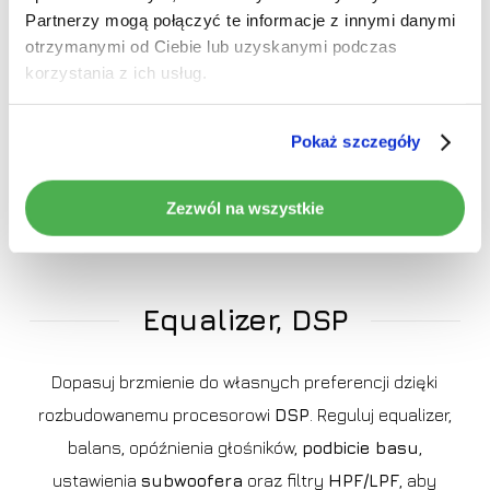
Partnerzy mogą połączyć te informacje z innymi danymi
otrzymanymi od Ciebie lub uzyskanymi podczas
📲 Hotspot z radia
— po włożeniu karty SIM radio
korzystania z ich usług.
może udostępniać internet innym urządzeniom, np.
tabletowi
Pokaż szczegóły
🗺️ Nawigacja online i aplikacje
— korzystanie z map,
Zezwól na wszystkie
muzyki i aplikacji wymagających internetu
Equalizer, DSP
Dopasuj brzmienie do własnych preferencji dzięki
rozbudowanemu procesorowi
DSP
. Reguluj equalizer,
balans, opóźnienia głośników,
podbicie basu
,
ustawienia
subwoofera
oraz filtry
HPF/LPF
, aby