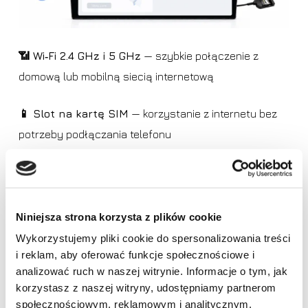
📶 Wi‑Fi 2.4 GHz i 5 GHz
— szybkie połączenie z
domową lub mobilną siecią internetową
📱 Slot na kartę SIM
— korzystanie z internetu bez
potrzeby podłączania telefonu
🌐 Wbudowany moduł LTE
— stabilny dostęp do sieci
w trasie po włożeniu karty SIM
Niniejsza strona korzysta z plików cookie
🔵 Bluetooth
— wygodne łączenie telefonu, rozmowy i
Wykorzystujemy pliki cookie do spersonalizowania treści
odtwarzanie muzyki
i reklam, aby oferować funkcje społecznościowe i
Brak produktów w koszyku.
analizować ruch w naszej witrynie. Informacje o tym, jak
📡 Obsługa hotspotu
— możliwość połączenia
korzystasz z naszej witryny, udostępniamy partnerom
Idź do sklepu
społecznościowym, reklamowym i analitycznym.
z internetem udostępnionym z telefonu