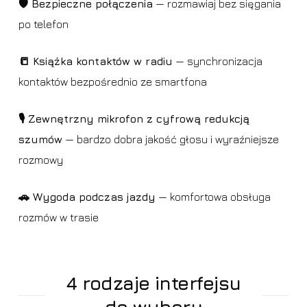
🛡️ Bezpieczne połączenia
— rozmawiaj bez sięgania
po telefon
📒 Książka kontaktów w radiu
— synchronizacja
kontaktów bezpośrednio ze smartfona
🎙️ Zewnętrzny mikrofon z cyfrową redukcją
szumów
— bardzo dobra jakość głosu i wyraźniejsze
rozmowy
🚗 Wygoda podczas jazdy
— komfortowa obsługa
rozmów w trasie
4 rodzaje interfejsu
do wyboru