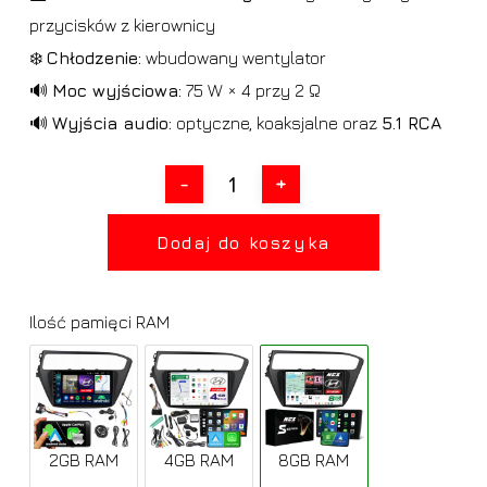
przycisków z kierownicy
❄️
Chłodzenie:
wbudowany wentylator
🔊
Moc wyjściowa:
75 W × 4 przy 2 Ω
🔊
Wyjścia audio:
optyczne, koaksjalne oraz
5.1 RCA
Dodaj do koszyka
Ilość pamięci RAM
2GB RAM
4GB RAM
8GB RAM