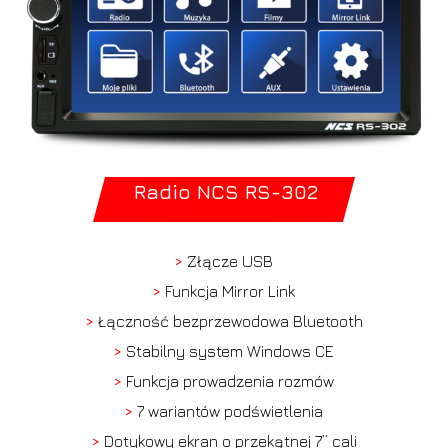
Radio NCS RS-302
>
Złącze USB
>
Funkcja Mirror Link
>
Łączność bezprzewodowa Bluetooth
>
Stabilny system Windows CE
>
Funkcja prowadzenia rozmów
>
7 wariantów podświetlenia
>
Dotykowy ekran o przekątnej 7” cali