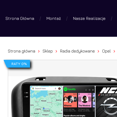
Skip
to
Strona Główna
Montaż
Nasze Realizacje
main
Wyszuk
produk
content
Wciśniej 
Strona główna
Sklep
Radia dedykowane
Opel
RATY 0%