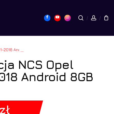
yk
Close
Cart
Facebook
Youtube
Instagram
search
accou
roid 8GB LTE 9″
...
cja NCS Opel
018 Android 8GB
zł