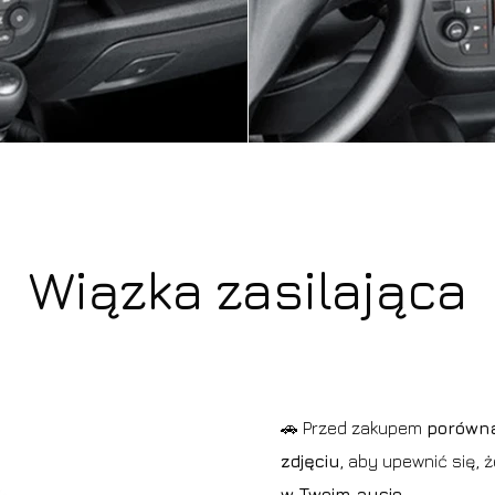
Wiązka zasilająca
🚗 Przed zakupem
porówna
zdjęciu
, aby upewnić się, 
w Twoim aucie
.