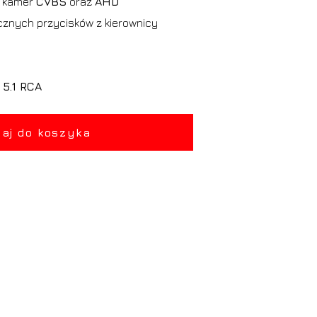
h kamer
CVBS
oraz
AHD
znych przycisków z kierownicy
z
5.1 RCA
aj do koszyka