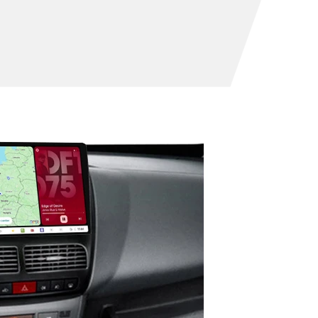
rak produktów w koszyku.
Idź do sklepu