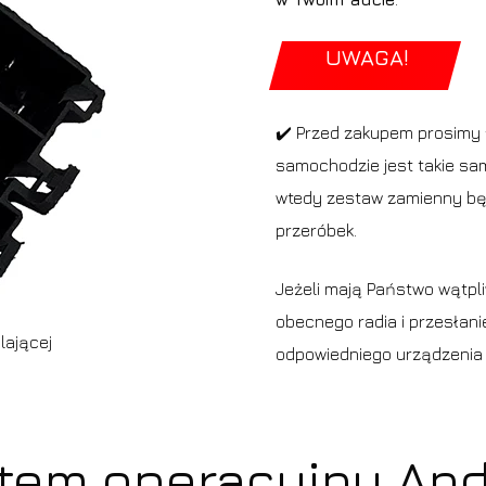
UWAGA!
✔️ Przed zakupem prosimy 
samochodzie jest takie sam
wtedy zestaw zamienny będ
przeróbek.
Jeżeli mają Państwo wątpli
obecnego radia i przesłan
lającej
odpowiedniego urządzenia
tem operacyjny And