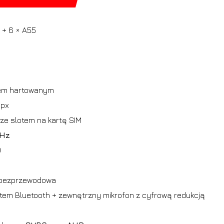
 + 6 × A55
kłem hartowanym
 px
ze slotem na kartę SIM
GHz
0
bezprzewodowa
m Bluetooth + zewnętrzny mikrofon z cyfrową redukcją