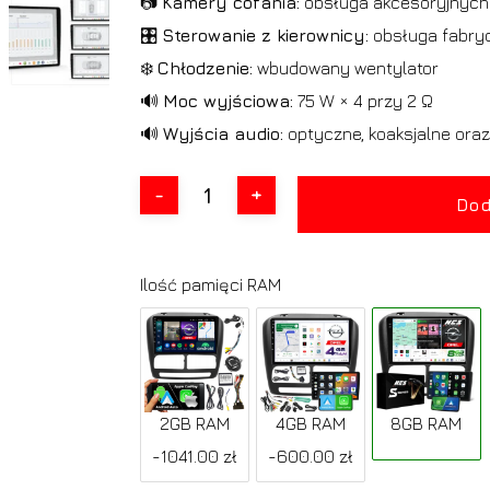
📷
Kamery cofania:
obsługa akcesoryjnyc
🎛️
Sterowanie z kierownicy:
obsługa fabryc
❄️
Chłodzenie:
wbudowany wentylator
🔊
Moc wyjściowa:
75 W × 4 przy 2 Ω
🔊
Wyjścia audio:
optyczne, koaksjalne ora
Dod
Ilość pamięci RAM
2GB RAM
4GB RAM
8GB RAM
-1041.00 zł
-600.00 zł