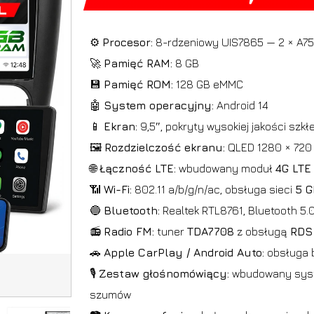
⚙️
Procesor:
8-rdzeniowy UIS7865 — 2 × A75
🚀
Pamięć RAM:
8 GB
💾
Pamięć ROM:
128 GB eMMC
🤖
System operacyjny:
Android 14
📱
Ekran:
9,5″, pokryty wysokiej jakości sz
🖼️
Rozdzielczość ekranu:
QLED 1280 × 720
🌐
Łączność LTE:
wbudowany moduł
4G LTE
📶
Wi-Fi:
802.11 a/b/g/n/ac, obsługa sieci
5 
🔵
Bluetooth:
Realtek RTL8761, Bluetooth 5.
📻
Radio FM:
tuner
TDA7708
z obsługą
RDS
🚗
Apple CarPlay / Android Auto:
obsługa 
🎙️
Zestaw głośnomówiący:
wbudowany syste
szumów