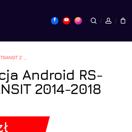
yk
Close
Cart
Facebook
Youtube
Instagram
search
accou
14-2018 2GB 9″
...
cja Android RS-
NSIT 2014-2018
zł