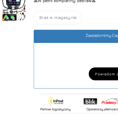
⚠️W pełni kompletny zestaw⚠️
Brak w magazynie
Zawiadomimy Cię,