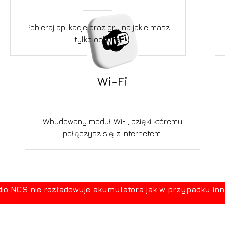
Pobieraj aplikacje oraz gry na jakie masz
tylko ochotę.
Wi-Fi
Wbudowany moduł WiFi, dzięki któremu
połączysz się z internetem.
 NCS nie rozładowuje akumulatora jak w przypadku innych