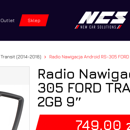
Twój kosz
Outlet
Sklep
iwarka
tów
ENTER, aby wyszukać lub ESC, aby zamknąć
Transit (2014-2018)
Radio Nawigacja Android RS-305 FORD TRANSIT 20
Radio Nawiga
305 FORD TRA
2GB 9″
749,00