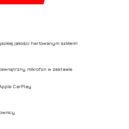
sokiej jakości hartowanym szkłem!
ewnętrzny mikrofon w zestawie
Apple CarPlay
u
rownicy