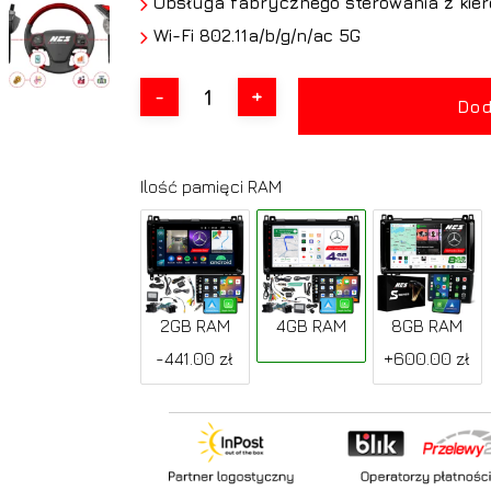
Obsługa fabrycznego sterowania z kie
Wi-Fi 802.11a/b/g/n/ac 5G
Dod
Ilość pamięci RAM
2GB RAM
4GB RAM
8GB RAM
-441.00 zł
+600.00 zł