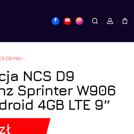
yk
Close
Cart
Facebook
Youtube
Instagram
search
accou
6 2006-2019 Android 4GB LTE 9″
...
cja NCS D9
z Sprinter W906
droid 4GB LTE 9″
zł