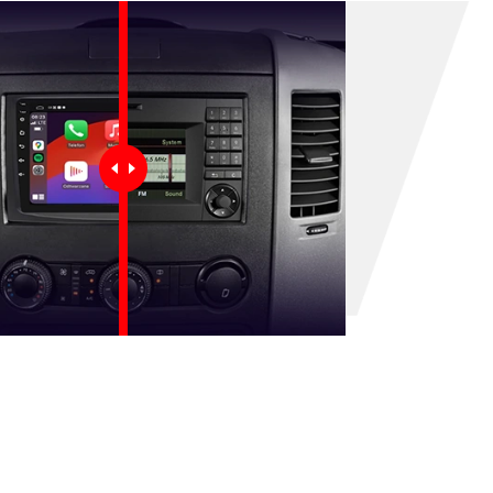
rak produktów w koszyku.
Idź do sklepu