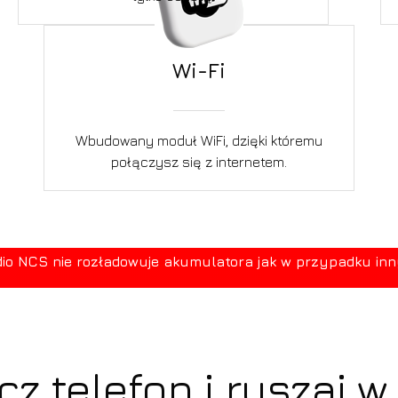
Wi-Fi
Wbudowany moduł WiFi, dzięki któremu
połączysz się z internetem.
 NCS nie rozładowuje akumulatora jak w przypadku innych
cz telefon i ruszaj w