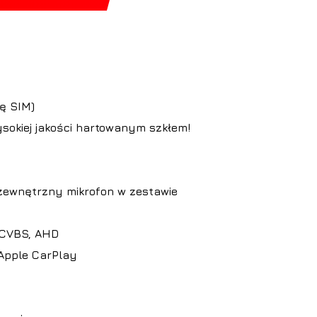
ę SIM)
sokiej jakości hartowanym szkłem!
ewnętrzny mikrofon w zestawie
 CVBS, AHD
Apple CarPlay