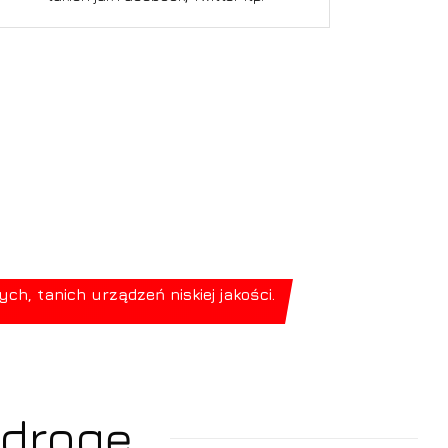
, tanich urządzeń niskiej jakości.
 drogę