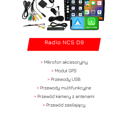
Radio NCS D9
>
Mikrofon akcesoryjny
>
Moduł GPS
>
Przewody USB
>
Przewody multifunkcyjne
>
Przewód kamery z antenami
>
Przewód zasilający