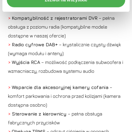
bezpieczeństwo swojej podróży.
>
Kompatybilność z rejestratorami DVR
– pełna
obsługa z poziomu radia (kompatybilne modele
dostępne w naszej ofercie)
>
Radio cyfrowe DAB+
– krystalicznie czysty dźwięk
(wymaga modułu i anteny)
>
Wyjścia RCA
– możliwość podłączenia subwoofera i
wzmacniaczy, rozbudowa systemu audio
>
Wsparcie dla akcesoryjnej kamery cofania
–
komfort parkowania i ochrona przed kolizjami (kamera
dostępna osobno)
>
Sterowanie z kierownicy
– pełna obsługa
fabrycznych przycisków
>
Obsługa TPMS
– odczyt ciśnienia w oponach