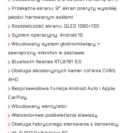
Przekątna ekranu: 9″ ekran pokryty wysokiej
jakości hartowanym szkłem!
Rozdzielczość ekranu: QLED 1280×720
System operacyjny: Android 10
Wbudowany system głośnomówiący +
zewnętrzny mikrofon w zestawie
Bluetooth Realtek RTL8761 5.0
Obsługa
akcesoryjnych kamer cofania CVBS,
AHD
Bezprzewodowa funkcja Android Auto i Apple
CarPlay
Wbudowany wentylator
Wielokolorowe podświetlenie klawiszy
Obsługa fabrycznego sterowania z kierownicy
Wi-Fi 802.11a/b/g/n/ac 5G