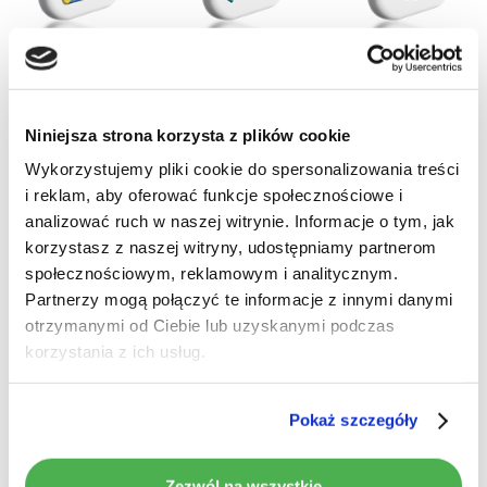
Niniejsza strona korzysta z plików cookie
Wykorzystujemy pliki cookie do spersonalizowania treści
i reklam, aby oferować funkcje społecznościowe i
Brak produktów w koszyku.
analizować ruch w naszej witrynie. Informacje o tym, jak
korzystasz z naszej witryny, udostępniamy partnerom
Idź do sklepu
społecznościowym, reklamowym i analitycznym.
Partnerzy mogą połączyć te informacje z innymi danymi
Pełna
otrzymanymi od Ciebie lub uzyskanymi podczas
korzystania z ich usług.
kompatybilność
akcesoriów
Pokaż szczegóły
Używaj wielu
dodatkowych akcesoriów
i zwiększ
Zezwól na wszystkie