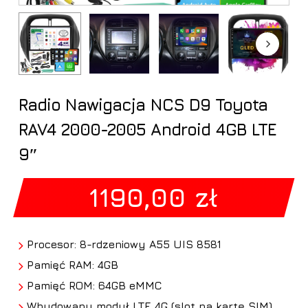
Radio Nawigacja NCS D9 Toyota
RAV4 2000-2005 Android 4GB LTE
9″
1190,00
zł
Procesor: 8-rdzeniowy A55 UIS 8581
Pamięć RAM: 4GB
Pamięć ROM: 64GB eMMC
Wbudowany moduł LTE 4G (slot na kartę SIM)