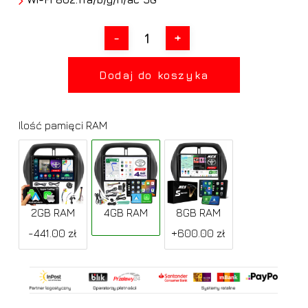
Dodaj do koszyka
Ilość pamięci RAM
2GB RAM
4GB RAM
8GB RAM
-441.00 zł
+600.00 zł