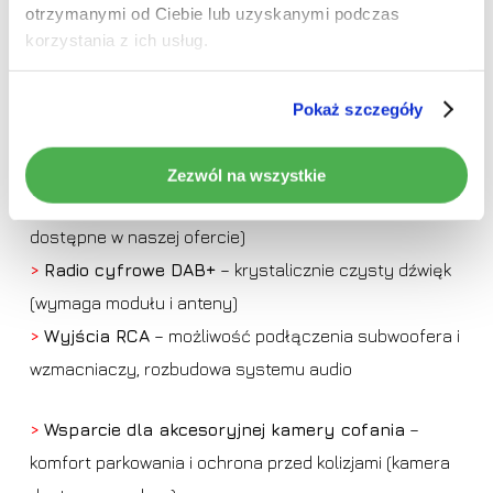
akcesoriów
otrzymanymi od Ciebie lub uzyskanymi podczas
korzystania z ich usług.
Używaj wielu
dodatkowych akcesoriów
i zwiększ
Pokaż szczegóły
bezpieczeństwo swojej podróży.
>
Kompatybilność z rejestratorami DVR
– pełna
Zezwól na wszystkie
obsługa z poziomu radia (kompatybilne modele
dostępne w naszej ofercie)
>
Radio cyfrowe DAB+
– krystalicznie czysty dźwięk
(wymaga modułu i anteny)
>
Wyjścia RCA
– możliwość podłączenia subwoofera i
wzmacniaczy, rozbudowa systemu audio
>
Wsparcie dla akcesoryjnej kamery cofania
–
komfort parkowania i ochrona przed kolizjami (kamera