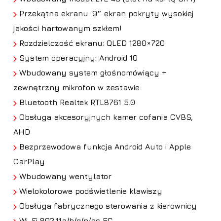
Przekątna ekranu: 9″ ekran pokryty wysokiej
jakości hartowanym szkłem!
Rozdzielczość ekranu: QLED 1280×720
System operacyjny: Android 10
Wbudowany system głośnomówiący +
zewnętrzny mikrofon w zestawie
Bluetooth Realtek RTL8761 5.0
Obsługa
akcesoryjnych kamer cofania CVBS,
AHD
Bezprzewodowa funkcja Android Auto i Apple
CarPlay
Wbudowany wentylator
Wielokolorowe podświetlenie klawiszy
Obsługa fabrycznego sterowania z kierownicy
Wi-Fi 802.11a/b/g/n/ac 5G