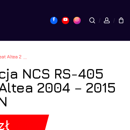
yk
Close
Cart
Facebook
Youtube
Instagram
search
accou
15 Bluetooth 2DIN
...
cja NCS RS-405
Altea 2004 – 2015
IN
zł