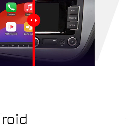
rak produktów w koszyku.
roid
Idź do sklepu