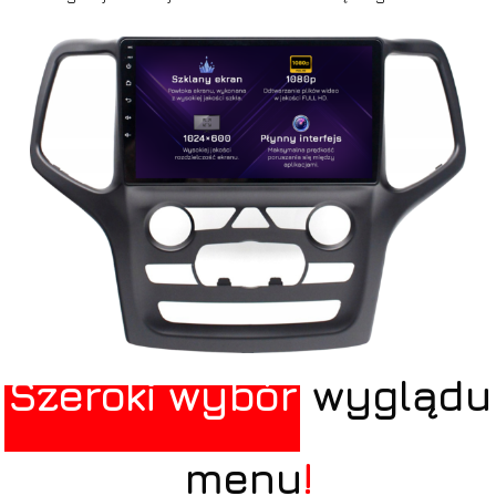
Szeroki wybór
wyglądu
menu
!