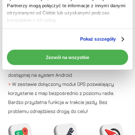
Partnerzy mogą połączyć te informacje z innymi danymi
otrzymanymi od Ciebie lub uzyskanymi podczas
korzystania z ich usług.
Pokaż szczegóły
>
Wbudowana nawigacja Google Maps z mapami
całego świata.
Zezwól na wszystkie
>
Możliwość pobrania dowolnej aplikacji nawigacyjnej
dostępnej na system Android.
>
W zestawie dołączony moduł GPS pozwalający
korzystanie z map bezpośrednio z poziomu radia.
Bardzo przydatna funkcja w trakcie jazdy. Bez
problemu odnajdziesz drogę do celu!