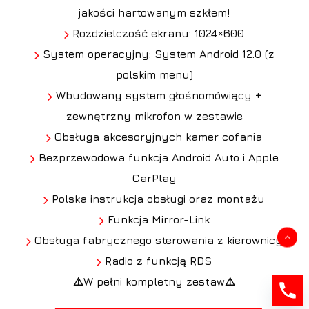
jakości hartowanym szkłem!
Rozdzielczość ekranu: 1024×600
System operacyjny: System Android 12.0 (z
polskim menu)
Wbudowany system głośnomówiący +
zewnętrzny mikrofon w zestawie
Obsługa akcesoryjnych kamer cofania
Bezprzewodowa funkcja Android Auto i Apple
CarPlay
Polska instrukcja obsługi oraz montażu
Funkcja Mirror-Link
Kwota:
0,00
zł
Obsługa fabrycznego sterowania z kierownicy
Radio z funkcją RDS
Zobacz koszyk
Zamówienie
⚠️W pełni kompletny zestaw⚠️