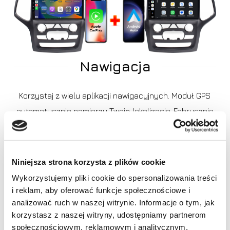
Nawigacja
Korzystaj z wielu aplikacji nawigacyjnych. Moduł GPS
automatycznie namierzy Twoją lokalizacje. Fabrycznie
zainstalowana aplikacja Google Maps.
Niniejsza strona korzysta z plików cookie
Wykorzystujemy pliki cookie do spersonalizowania treści
i reklam, aby oferować funkcje społecznościowe i
Brak produktów w koszyku.
analizować ruch w naszej witrynie. Informacje o tym, jak
korzystasz z naszej witryny, udostępniamy partnerom
Idź do sklepu
społecznościowym, reklamowym i analitycznym.