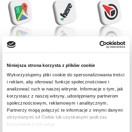
Niniejsza strona korzysta z plików cookie
Wykorzystujemy pliki cookie do spersonalizowania treści
i reklam, aby oferować funkcje społecznościowe i
Brak produktów w koszyku.
analizować ruch w naszej witrynie. Informacje o tym, jak
korzystasz z naszej witryny, udostępniamy partnerom
Idź do sklepu
społecznościowym, reklamowym i analitycznym.
Pełna
Partnerzy mogą połączyć te informacje z innymi danymi
kompatybilność
otrzymanymi od Ciebie lub uzyskanymi podczas
korzystania z ich usług.
akcesoriów