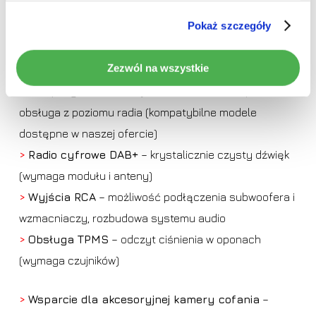
Pokaż szczegóły
Używaj wielu
dodatkowych akcesoriów
i zwiększ
bezpieczeństwo swojej podróży.
Zezwól na wszystkie
>
Kompatybilność z rejestratorami DVR
– pełna
obsługa z poziomu radia (kompatybilne modele
dostępne w naszej ofercie)
>
Radio cyfrowe DAB+
– krystalicznie czysty dźwięk
(wymaga modułu i anteny)
>
Wyjścia RCA
– możliwość podłączenia subwoofera i
wzmacniaczy, rozbudowa systemu audio
>
Obsługa TPMS
– odczyt ciśnienia w oponach
(wymaga czujników)
>
Wsparcie dla akcesoryjnej kamery cofania
–