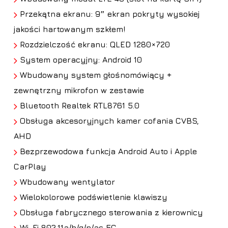
Przekątna ekranu: 9″ ekran pokryty wysokiej
jakości hartowanym szkłem!
Rozdzielczość ekranu: QLED 1280×720
System operacyjny: Android 10
Wbudowany system głośnomówiący +
zewnętrzny mikrofon w zestawie
Bluetooth Realtek RTL8761 5.0
Obsługa
akcesoryjnych kamer cofania CVBS,
AHD
Bezprzewodowa funkcja Android Auto i Apple
CarPlay
Wbudowany wentylator
Wielokolorowe podświetlenie klawiszy
Obsługa fabrycznego sterowania z kierownicy
Wi-Fi 802.11a/b/g/n/ac 5G