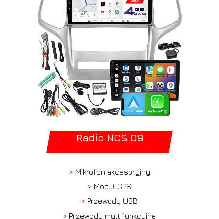
Radio NCS D9
>
Mikrofon akcesoryjny
>
Moduł GPS
>
Przewody USB
>
Przewody multifunkcyjne