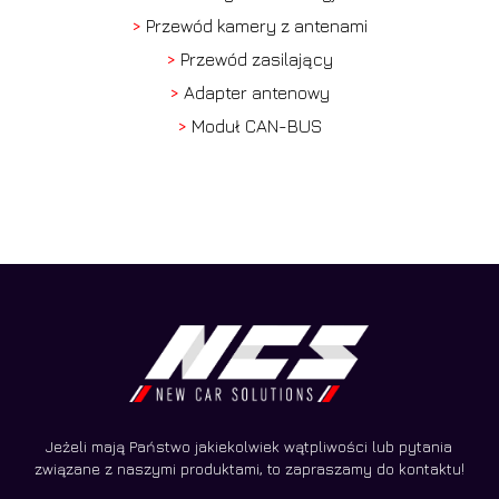
>
Przewód kamery z antenami
>
Przewód zasilający
>
Adapter antenowy
>
Moduł CAN-BUS
Jeżeli mają Państwo jakiekolwiek wątpliwości lub pytania
związane z naszymi produktami, to zapraszamy do kontaktu!