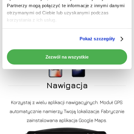
Skoncentruj się na drodze i ciesz się podróżą
Partnerzy mogą połączyć te informacje z innymi danymi
z możliwościami aplikacji kompatybilnych z systemem
otrzymanymi od Ciebie lub uzyskanymi podczas
korzystania z ich usług.
Android Auto
(Upewnij się, że Twój telefon obsługuje Android Auto)
Pokaż szczegóły
Zezwól na wszystkie
Nawigacja
Korzystaj z wielu aplikacji nawigacyjnych. Moduł GPS
automatycznie namierzy Twoją lokalizacje. Fabrycznie
zainstalowana aplikacja Google Maps.