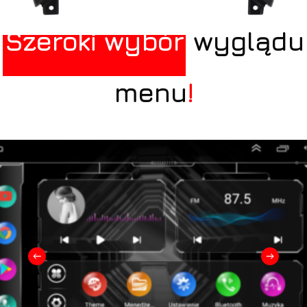
Szeroki wybór
wyglądu
menu
!