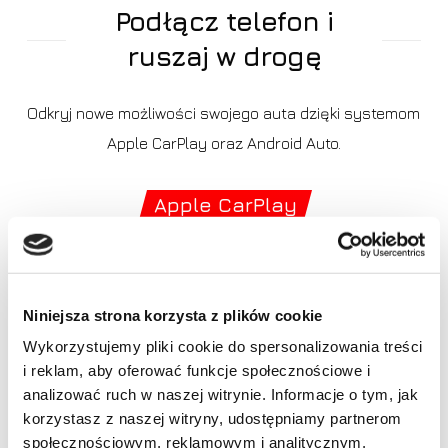
Podłącz telefon i
ruszaj w drogę
Odkryj nowe możliwości swojego auta dzięki systemom
Apple CarPlay oraz Android Auto.
Apple CarPlay
Korzystaj z wszystkich kompatybilnych aplikacji
swojego iPhone w prosty i bezpieczny sposób na radiu.
Niniejsza strona korzysta z plików cookie
(Kompatybilny z iPhone 5 i nowszymi)
Wykorzystujemy pliki cookie do spersonalizowania treści
i reklam, aby oferować funkcje społecznościowe i
Brak produktów w koszyku.
Android Auto
analizować ruch w naszej witrynie. Informacje o tym, jak
korzystasz z naszej witryny, udostępniamy partnerom
Idź do sklepu
społecznościowym, reklamowym i analitycznym.