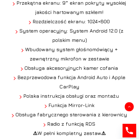
Przekątna ekranu: 9″ ekran pokryty wysokiej
jakości hartowanym szkłem!
Rozdzielczość ekranu: 1024×600
System operacyjny: System Android 12.0 (z
polskim menu)
Wbudowany system głośnomówiący +
zewnętrzny mikrofon w zestawie
Obsługa akcesoryjnych kamer cofania
Bezprzewodowa funkcja Android Auto i Apple
CarPlay
Polska instrukcja obsługi oraz montażu
Funkcja Mirror-Link
Kwota:
0,00
zł
Obsługa fabrycznego sterowania z kierownicy
Radio z funkcją RDS
Zobacz koszyk
Zamówienie
⚠️W pełni kompletny zestaw⚠️