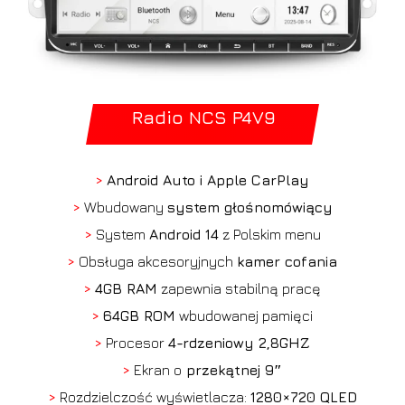
Radio NCS P4V9
>
Android Auto i Apple CarPlay
>
Wbudowany
system głośnomówiący
>
System
Android 14
z Polskim menu
>
Obsługa akcesoryjnych
kamer cofania
>
4GB RAM
zapewnia stabilną pracę
>
64GB ROM
wbudowanej pamięci
>
Procesor
4-rdzeniowy 2,8GHZ
>
Ekran o
przekątnej 9″
>
Rozdzielczość wyświetlacza:
1280×720 QLED