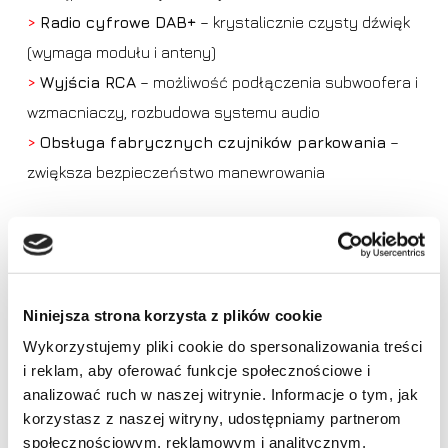
>
Radio cyfrowe DAB+
– krystalicznie czysty dźwięk
(wymaga modułu i anteny)
>
Wyjścia RCA
– możliwość podłączenia subwoofera i
wzmacniaczy, rozbudowa systemu audio
>
Obsługa fabrycznych czujników parkowania
–
zwiększa bezpieczeństwo manewrowania
>
Wsparcie dla akcesoryjnej kamery cofania
–
komfort parkowania i ochrona przed kolizjami (kamera
dostępna osobno)
Niniejsza strona korzysta z plików cookie
>
Sterowanie z kierownicy
– pełna obsługa
Wykorzystujemy pliki cookie do spersonalizowania treści
fabrycznych przycisków
i reklam, aby oferować funkcje społecznościowe i
Brak produktów w koszyku.
>
Obsługa TPMS
– odczyt ciśnienia w oponach
analizować ruch w naszej witrynie. Informacje o tym, jak
(wymaga czujników)
korzystasz z naszej witryny, udostępniamy partnerom
Idź do sklepu
>
Integracja z CAN-BUS
– wyświetlanie informacji o
społecznościowym, reklamowym i analitycznym.