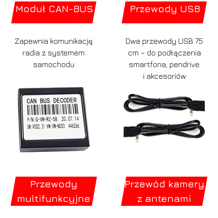
Moduł CAN-BUS
Przewody USB
Zapewnia komunikację
Dwa przewody USB 75
radia z systemem
cm – do podłączenia
samochodu
smartfona, pendrive
i akcesoriów
Przewody
Przewód kamery
multifunkcyjne
z antenami