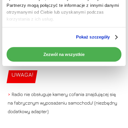
Partnerzy mogą połączyć te informacje z innymi danymi
spalaniu, przebiegu, temperaturze, stanie drzwi i więcej
otrzymanymi od Ciebie lub uzyskanymi podczas
(wymagane odpowiednie czujniki w pojeździe)
korzystania z ich usług.
Pokaż szczegóły
Zezwól na wszystkie
UWAGA!
>
Radio nie obsługuje kamery cofania znajdującej się
na fabrycznym wyposażeniu samochodu! (niezbędny
dodatkowy adapter)