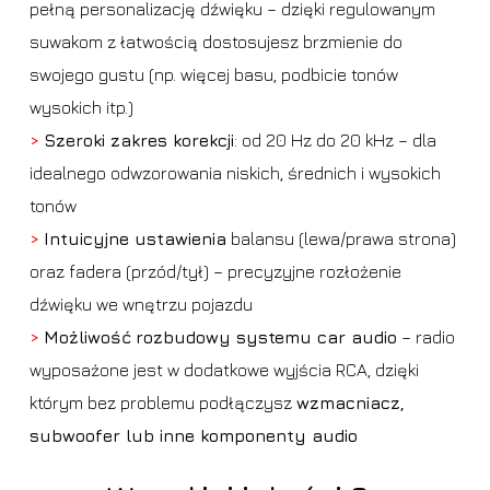
pełną personalizację dźwięku – dzięki regulowanym
suwakom z łatwością dostosujesz brzmienie do
swojego gustu (np. więcej basu, podbicie tonów
wysokich itp.)
>
Szeroki zakres korekcji
: od 20 Hz do 20 kHz – dla
idealnego odwzorowania niskich, średnich i wysokich
tonów
>
Intuicyjne ustawienia
balansu (lewa/prawa strona)
oraz fadera (przód/tył) – precyzyjne rozłożenie
dźwięku we wnętrzu pojazdu
>
Możliwość
rozbudowy systemu car audio
– radio
wyposażone jest w dodatkowe wyjścia RCA, dzięki
którym bez problemu podłączysz
wzmacniacz,
subwoofer lub inne komponenty audio