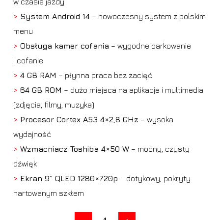
w czasie jazdy
>
System Android 14
– nowoczesny system z polskim
menu
>
Obsługa kamer cofania
– wygodne parkowanie
i cofanie
>
4 GB RAM
– płynna praca bez zacięć
>
64 GB ROM
– dużo miejsca na aplikacje i multimedia
(zdjęcia, filmy, muzyka)
>
Procesor Cortex A53 4×2,8 GHz
– wysoka
wydajność
>
Wzmacniacz Toshiba 4×50 W
– mocny, czysty
dźwięk
>
Ekran 9” QLED 1280×720p
– dotykowy, pokryty
hartowanym szkłem