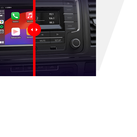
rak produktów w koszyku.
Idź do sklepu