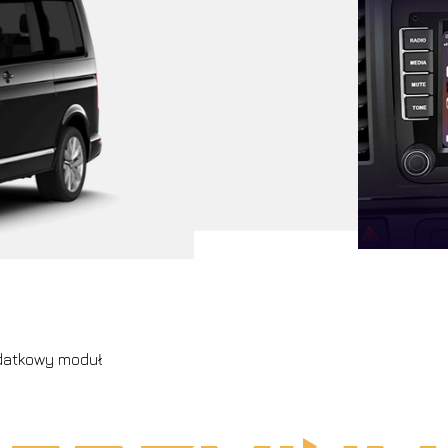
odatkowy moduł
B