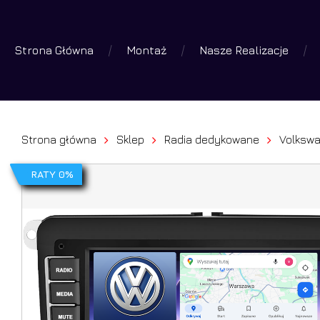
Skip
to
Strona Główna
Montaż
Nasze Realizacje
main
Wyszuk
produk
content
Wciśniej 
Strona główna
Sklep
Radia dedykowane
Volksw
RATY 0%