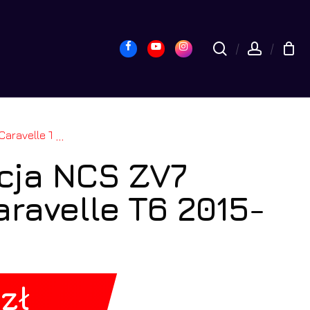
yk
Close
Cart
Facebook
Youtube
Instagram
search
accou
15-2019 8GB LTE
...
cja NCS ZV7
ravelle T6 2015-
0
zł