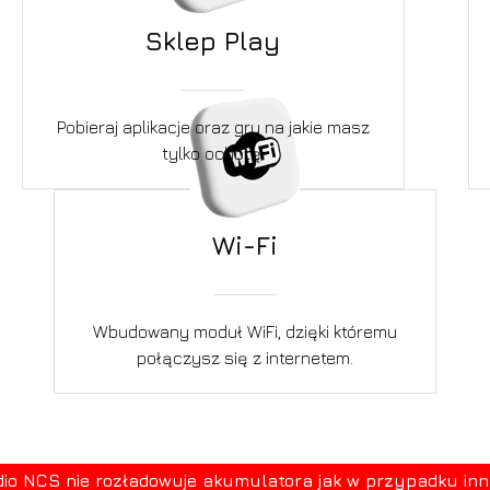
Sklep Play
Pobieraj aplikacje oraz gry na jakie masz
tylko ochotę.
Wi-Fi
Wbudowany moduł WiFi, dzięki któremu
połączysz się z internetem.
 NCS nie rozładowuje akumulatora jak w przypadku innych