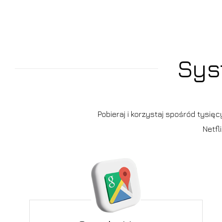
Sys
Pobieraj i korzystaj spośród tysię
Netfl