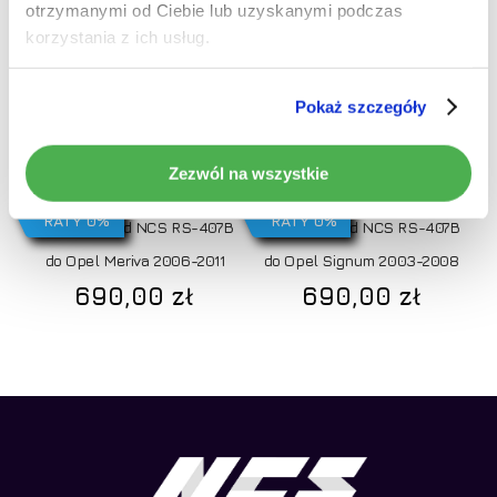
otrzymanymi od Ciebie lub uzyskanymi podczas
korzystania z ich usług.
Pokaż szczegóły
Dodaj do koszyka
Dodaj do koszyka
Zezwól na wszystkie
RATY 0%
RATY 0%
Radio Android NCS RS-407B
Radio Android NCS RS-407B
do Opel Meriva 2006-2011
do Opel Signum 2003-2008
690,00
zł
690,00
zł