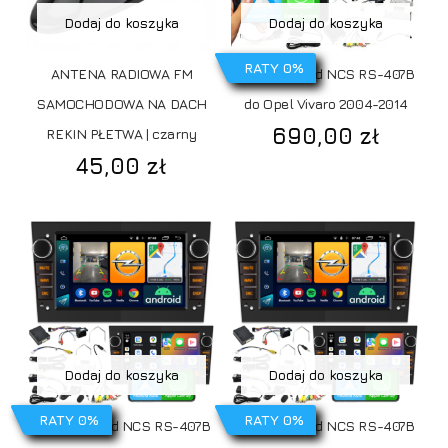
Dodaj do koszyka
Dodaj do koszyka
RATY 0%
ANTENA RADIOWA FM
Radio Android NCS RS-407B
SAMOCHODOWA NA DACH
do Opel Vivaro 2004-2014
690,00
zł
REKIN PŁETWA | czarny
45,00
zł
Dodaj do koszyka
Dodaj do koszyka
RATY 0%
RATY 0%
Radio Android NCS RS-407B
Radio Android NCS RS-407B