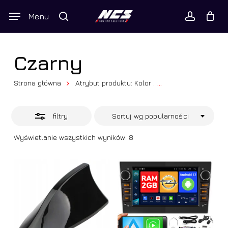
Skip
Wyszukiwarka
Menu
Close
to
produktów
Twój koszyk
search
Close
account
Cart
Filters
main
content
Czarny
Strona główna
Atrybut produktu: Kolor
...
Czarny
filtry
Sortuj wg popularności
Posortowane
Wyświetlanie wszystkich wyników: 8
według
popularności