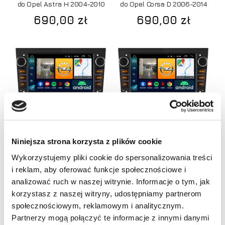
do Opel Astra H 2004-2010
do Opel Corsa D 2006-2014
690,00
zł
690,00
zł
Dodaj do koszyka
Dodaj do koszyka
Niniejsza strona korzysta z plików cookie
RATY 0%
RATY 0%
Radio Android NCS RS-407B
Radio Android NCS RS-407B
Wykorzystujemy pliki cookie do spersonalizowania treści
do Opel Vectra C 2002-
do Opel Zafira B 2005-2014
i reklam, aby oferować funkcje społecznościowe i
Brak produktów w koszyku.
690,00
zł
2008
analizować ruch w naszej witrynie. Informacje o tym, jak
korzystasz z naszej witryny, udostępniamy partnerom
690,00
zł
Idź do sklepu
społecznościowym, reklamowym i analitycznym.
Partnerzy mogą połączyć te informacje z innymi danymi